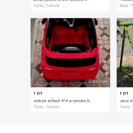
Tunis, Tunisia
Beja, T
2 ans Il ya
1
DT
1
DT
voiture enfant 4*4 a vendre tr...
Jeux d
Tunis, Tunisia
Tunis, 