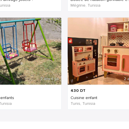
unisia
Mégrine, Tunisia
2 ans Il ya
2 a
430
DT
’enfants
Cuisine enfant
Tunisia
Tunis, Tunisia