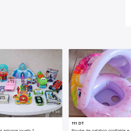
2 ans Il ya
2 a
111
DT
l arrivage jouets ?
Bouée de natation gonflable e..