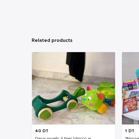
Related products
2 ans Il ya
40
DT
1
DT
Deux jouets à tirer (chicco e...
?Nouve