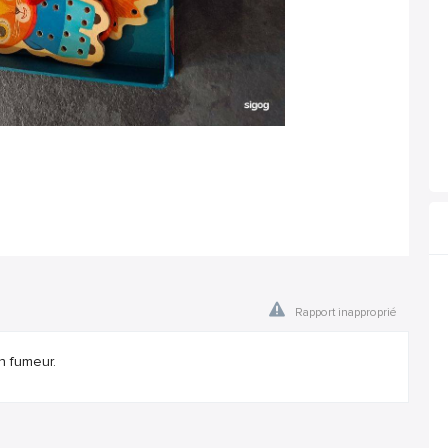
Rapport inapproprié
n fumeur.