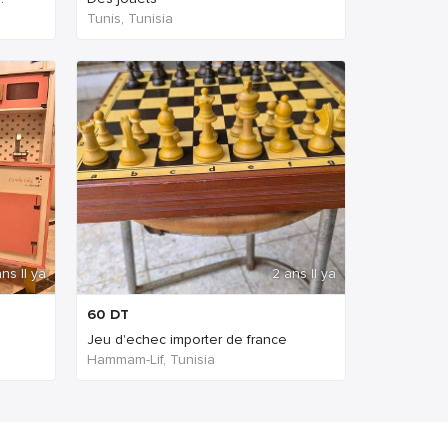
Tunis, Tunisia
ns Il ya
2 ans Il ya
60
DT
Jeu d'echec importer de france
Hammam-Lif, Tunisia