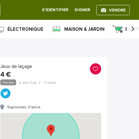
S'IDENTIFIER
SIGNER
VENDRE
›
ÉLECTRONIQUE
MAISON & JARDIN
ÉQUI
Jeux de laçage
4
€
Très bon
2 ans Il ya
|
3 vues
Sigournais, France