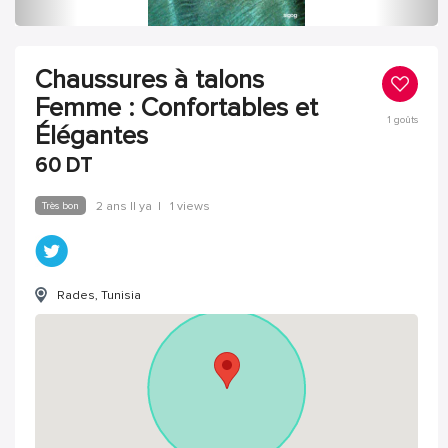
Chaussures à talons
Femme : Confortables et
1
goûts
Élégantes
60
DT
Très bon
2 ans Il ya
|
1 views
Rades, Tunisia