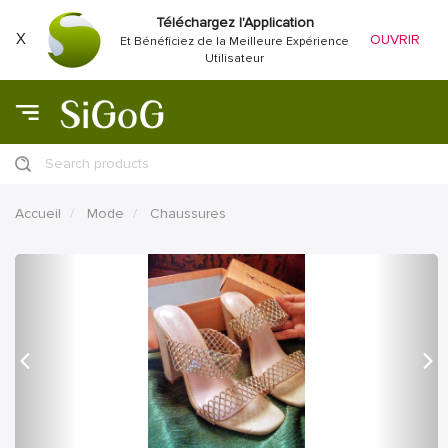
Téléchargez l'Application
X
OUVRIR
Et Bénéficiez de la Meilleure Expérience
Utilisateur
Search products
Accueil
Mode
Chaussures
précédent
Proc