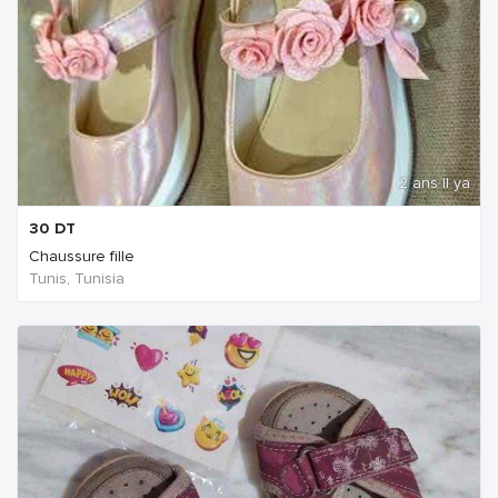
2 ans Il ya
30
DT
Chaussure fille
Tunis, Tunisia