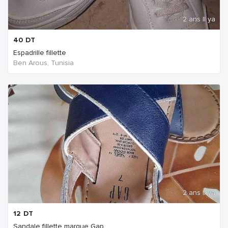
2 ans Il ya
40
DT
Espadrille fillette
Ben Arous, Tunisia
2 ans Il ya
12
DT
Sandale fillette marque Gap