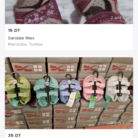
2 ans Il ya
15
DT
Sandale filles
Manouba, Tunisia
2 ans Il ya
35
DT