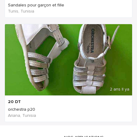
Sandales pour garçon et fille
Tunis, Tunisia
2 ans Il ya
20
DT
orchestra p20
Ariana, Tunisia