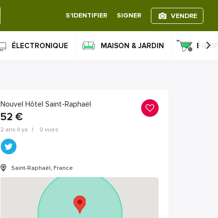
S'IDENTIFIER
SIGNER
VENDRE
›
ÉLECTRONIQUE
MAISON & JARDIN
ÉQUI
Nouvel Hôtel Saint-Raphaël
52
€
2 ans Il ya
|
0 vues
Saint-Raphaël, France