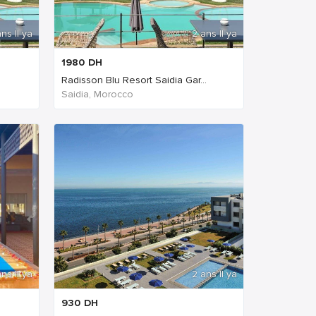
ns Il ya
2 ans Il ya
1980
DH
Radisson Blu Resort Saidia Gar...
Saidia, Morocco
ns Il ya
2 ans Il ya
930
DH