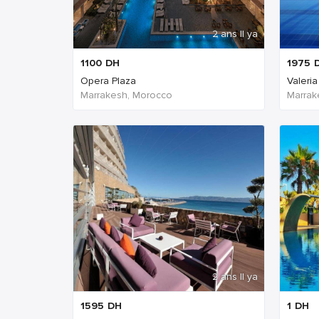
2 ans Il ya
1100
DH
1975
Opera Plaza
Valeri
Marrakesh, Morocco
Marrak
2 ans Il ya
1595
DH
1
DH