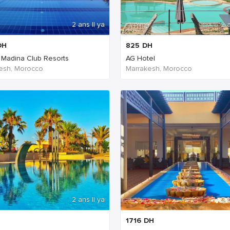
2 ans Il ya
2 a
DH
825
DH
a Madina Club Resorts
AG Hotel
esh, Morocco
Marrakesh, Morocco
2 ans Il ya
2 a
1716
DH