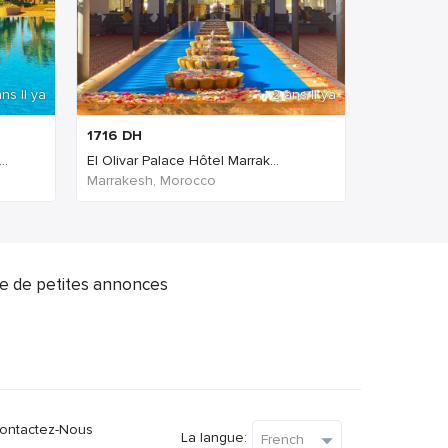
ns Il ya
2 ans Il ya
1716
DH
..
El Olivar Palace Hôtel Marrak...
Marrakesh, Morocco
ite de petites annonces
ontactez-Nous
La langue: