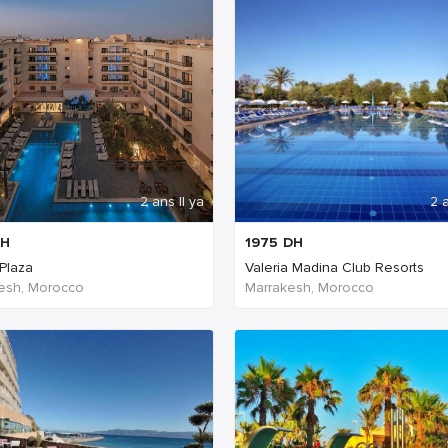
2 ans Il ya
2 a
H
1975
DH
Plaza
Valeria Madina Club Resorts
esh, Morocco
Marrakesh, Morocco