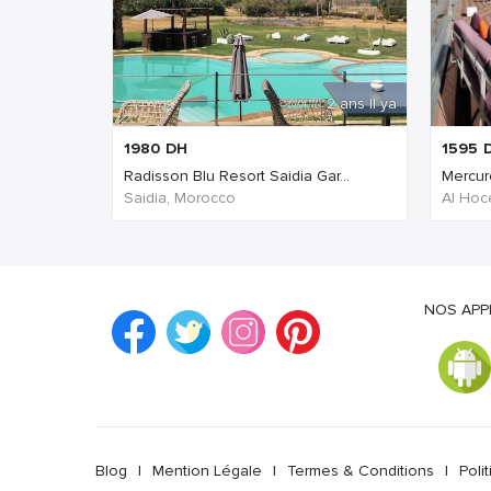
2 ans Il ya
1980
DH
1595
Radisson Blu Resort Saidia Gar...
Mercur
Saidia, Morocco
Al Hoc
NOS APP
Blog
|
Mention Légale
|
Termes & Conditions
|
Poli