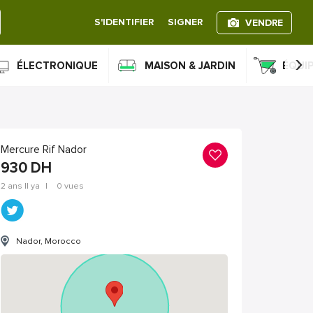
S'IDENTIFIER
SIGNER
VENDRE
›
ÉLECTRONIQUE
MAISON & JARDIN
ÉQUI
Mercure Rif Nador
930
DH
2 ans Il ya
|
0 vues
Nador, Morocco