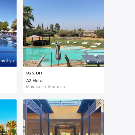
ns Il ya
2 ans Il ya
825
DH
AG Hotel
Marrakesh, Morocco