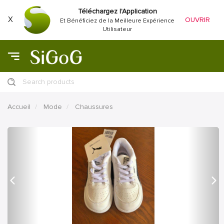
Téléchargez l'Application
X
OUVRIR
Et Bénéficiez de la Meilleure Expérience
Utilisateur
Search products
Accueil
Mode
Chaussures
précédent
Proc