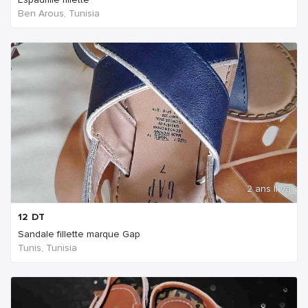
Ben Arous, Tunisia
2 ans Il ya
12
DT
Sandale fillette marque Gap
Tunis, Tunisia