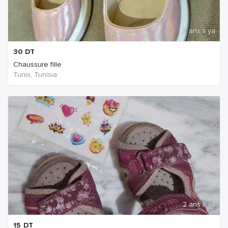
2 ans Il ya
30
DT
Chaussure fille
Tunis, Tunisia
2 ans Il ya
15
DT