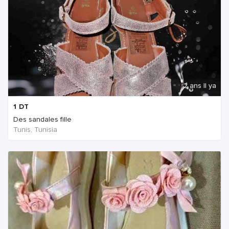
2 ans Il ya
1
DT
Des sandales fille
Tunis, Tunisia