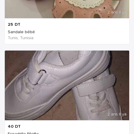
2 ans Il ya
25
DT
Sandale bébé
Tunis, Tunisia
2 ans Il ya
40
DT
Espadrille fillette