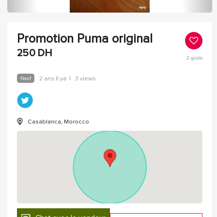
Promotion Puma original
250
DH
2
goûts
Neuf
2 ans Il ya
|
3 views
Casablanca, Morocco