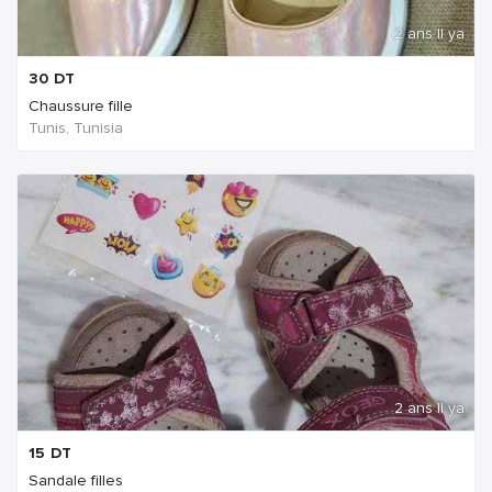
2 ans Il ya
30
DT
Chaussure fille
Tunis, Tunisia
2 ans Il ya
15
DT
Sandale filles