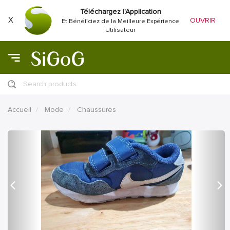
Téléchargez l'Application
X
OUVRIR
Et Bénéficiez de la Meilleure Expérience
Utilisateur
Search products
Accueil
Mode
Chaussures
précédent
Proc