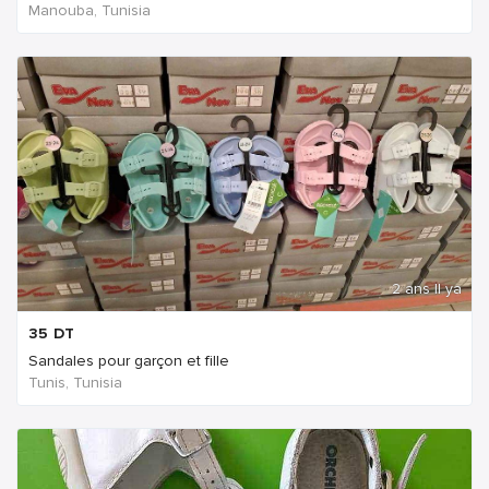
Manouba, Tunisia
2 ans Il ya
35
DT
Sandales pour garçon et fille
Tunis, Tunisia