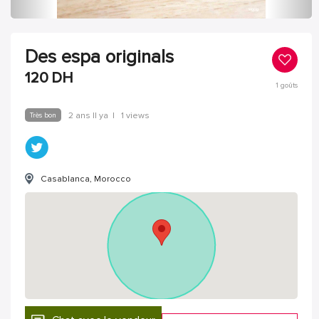
Des espa originals
120
DH
1
goûts
Très bon
2 ans Il ya
|
1 views
Casablanca, Morocco