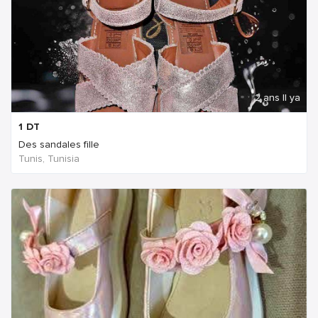
2 ans Il ya
1
DT
Des sandales fille
Tunis, Tunisia