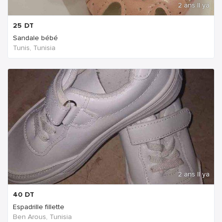
2 ans Il ya
25
DT
Sandale bébé
Tunis, Tunisia
2 ans Il ya
40
DT
Espadrille fillette
Ben Arous, Tunisia