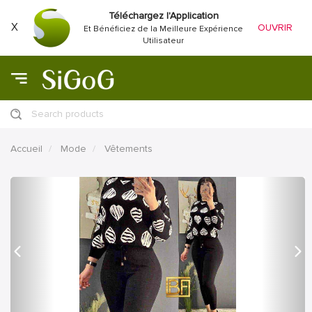
Téléchargez l'Application
X
OUVRIR
Et Bénéficiez de la Meilleure Expérience
Utilisateur
Search products
Accueil
Mode
Vêtements
précédent
Proc