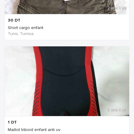
2 ans Il ya
30
DT
Short cargo enfant
Tunis, Tunisia
2 ans Il ya
1
DT
Maillot tribord enfant anti uv