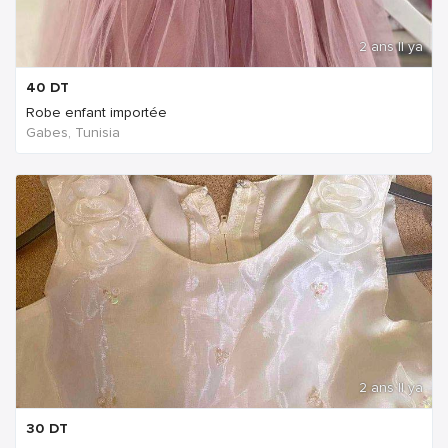
2 ans Il ya
40
DT
Robe enfant importée
Gabes, Tunisia
2 ans Il ya
30
DT