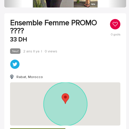
Ensemble Femme PROMO
????
0
goûts
33
DH
Neuf
2 ans Il ya
|
0 views
Rabat, Morocco