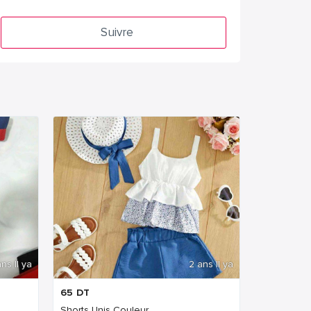
Suivre
ns Il ya
2 ans Il ya
65
DT
Shorts Unis Couleur