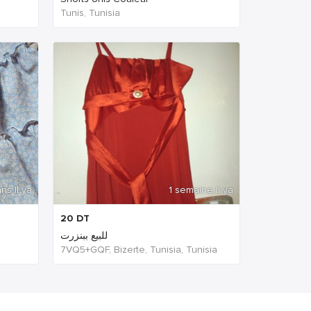
Tunis, Tunisia
ns Il ya
1 semaine Il ya
20
DT
للبيع ببنزرت
7VQ5+GQF, Bizerte, Tunisia, Tunisia