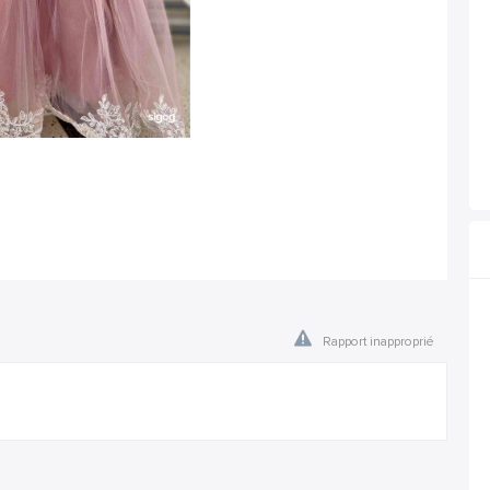
Rapport inapproprié