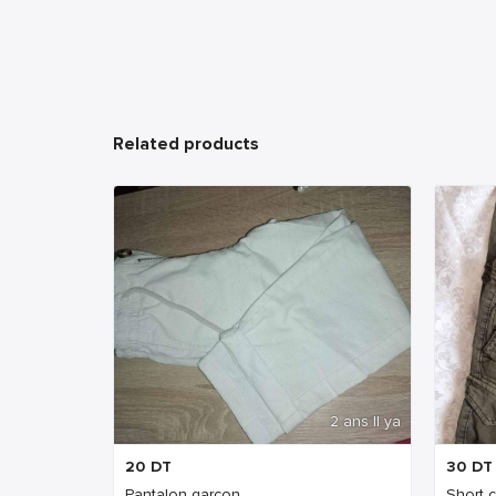
Related products
2 ans Il ya
20
DT
30
DT
Pantalon garçon
Short 