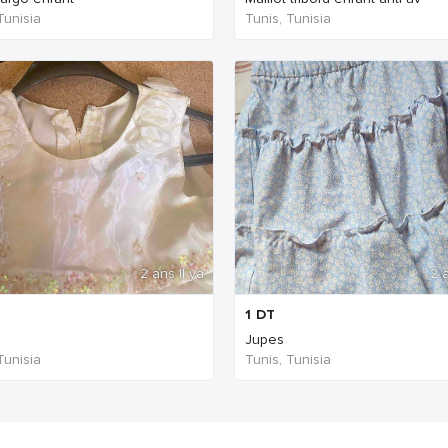
Tunisia
Tunis, Tunisia
2 ans Il ya
2 a
1
DT
Jupes
Tunisia
Tunis, Tunisia