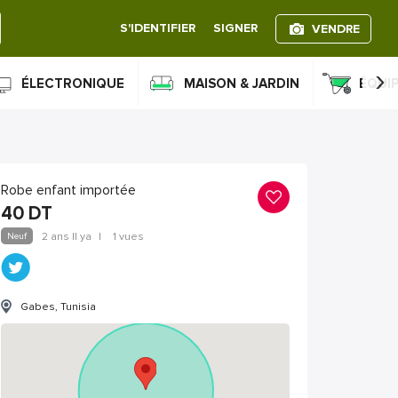
S'IDENTIFIER
SIGNER
VENDRE
›
ÉLECTRONIQUE
MAISON & JARDIN
ÉQUI
Robe enfant importée
40
DT
Neuf
2 ans Il ya
|
1 vues
Gabes, Tunisia