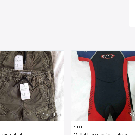
2 ans Il ya
2 a
1
DT
cargo enfant
Maillot tribord enfant anti uv