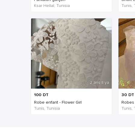
Ksar Hellal, Tunisia
Tunis, 
2 ans Il ya
100
DT
30
DT
Robe enfant - Flower Girl
Robes
Tunis, Tunisia
Tunis, 