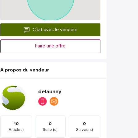
Chat avec le vendeur
Faire une offre
A propos du vendeur
delaunay
10
0
0
Articles)
Suite (s)
Suiveurs)