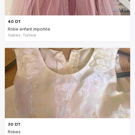
2 ans Il ya
40
DT
Robe enfant importée
Gabes, Tunisia
2 ans Il ya
30
DT
Robes