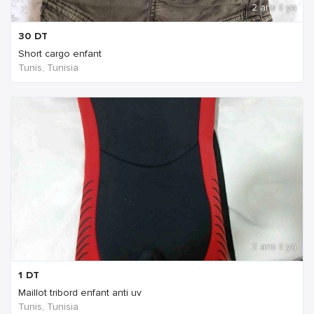
2 ans Il ya
30
DT
Short cargo enfant
Tunis, Tunisia
2 ans Il ya
1
DT
Maillot tribord enfant anti uv
Tunis, Tunisia