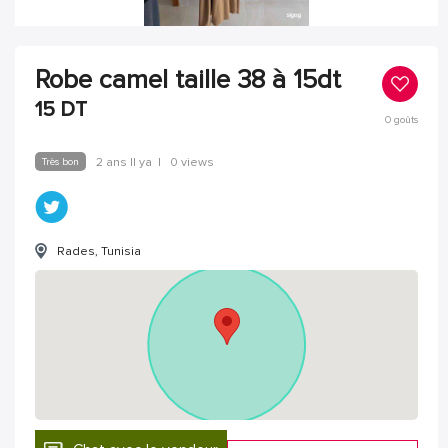
Robe camel taille 38 à 15dt
15
DT
0
goûts
Très bon
2 ans Il ya
|
0 views
Rades, Tunisia