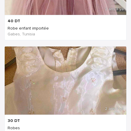
2 ans Il ya
40
DT
Robe enfant importée
Gabes, Tunisia
2 ans Il ya
30
DT
Robes