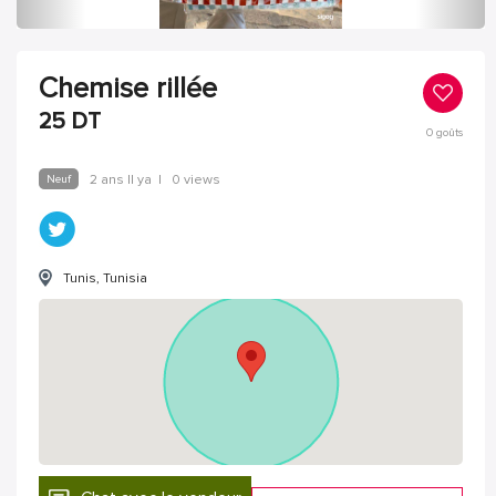
Chemise rillée
25
DT
0
goûts
Neuf
2 ans Il ya
|
0 views
Tunis, Tunisia