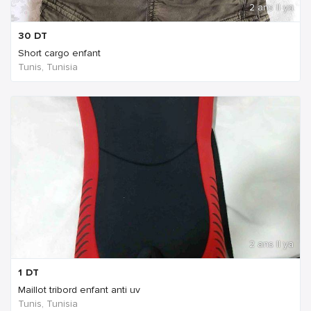
2 ans Il ya
30
DT
Short cargo enfant
Tunis, Tunisia
2 ans Il ya
1
DT
Maillot tribord enfant anti uv
Tunis, Tunisia