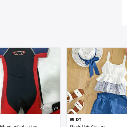
2 ans Il ya
2 a
65
DT
 tribord enfant anti uv
Shorts Unis Couleur