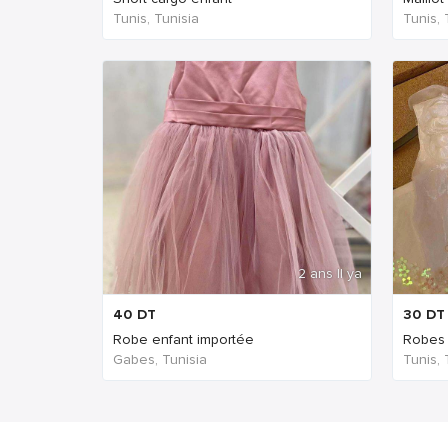
Tunis, Tunisia
Tunis, 
2 ans Il ya
40
DT
30
DT
Robe enfant importée
Robes
Gabes, Tunisia
Tunis, 