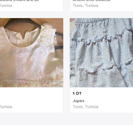
Tunisia
Tunis, Tunisia
2 ans Il ya
2 a
1
DT
Jupes
Tunisia
Tunis, Tunisia