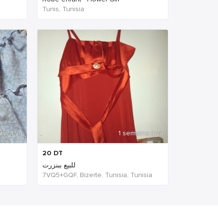
Tunis, Tunisia
ns Il ya
1 semaine Il ya
20
DT
للبيع ببنزرت
7VQ5+GQF, Bizerte, Tunisia, Tunisia