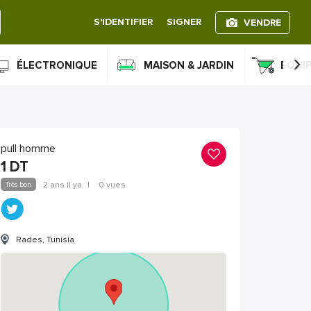
S'IDENTIFIER
SIGNER
VENDRE
›
ÉLECTRONIQUE
MAISON & JARDIN
ÉQUI
pull homme
1
DT
Très bon
2 ans Il ya
|
0 vues
Rades, Tunisia