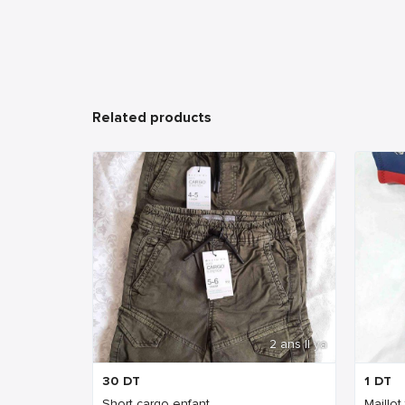
Related products
2 ans Il ya
30
DT
1
DT
Short cargo enfant
Maillot