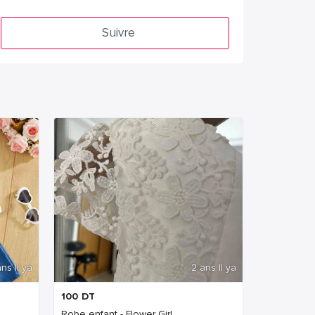
Suivre
ns Il ya
2 ans Il ya
100
DT
Robe enfant - Flower Girl