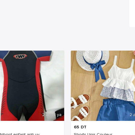
2 ans Il ya
2 a
65
DT
 tribord enfant anti uv
Shorts Unis Couleur