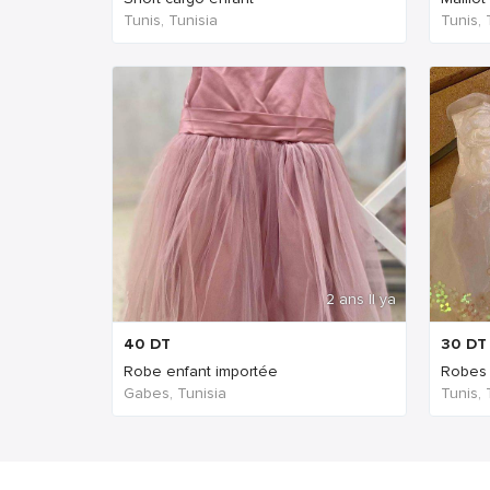
Tunis, Tunisia
Tunis, 
2 ans Il ya
40
DT
30
DT
Robe enfant importée
Robes
Gabes, Tunisia
Tunis, 