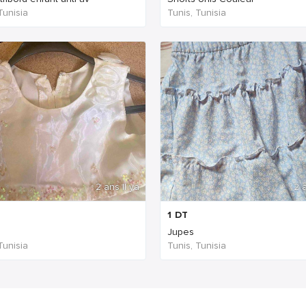
Tunisia
Tunis, Tunisia
2 ans Il ya
2 a
1
DT
Jupes
Tunisia
Tunis, Tunisia