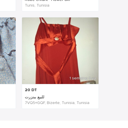
Tunis, Tunisia
ns Il ya
1 semaine Il ya
20
DT
للبيع ببنزرت
7VQ5+GQF, Bizerte, Tunisia, Tunisia