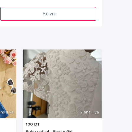
Suivre
ns Il ya
2 ans Il ya
100
DT
Robe enfant - Flower Girl