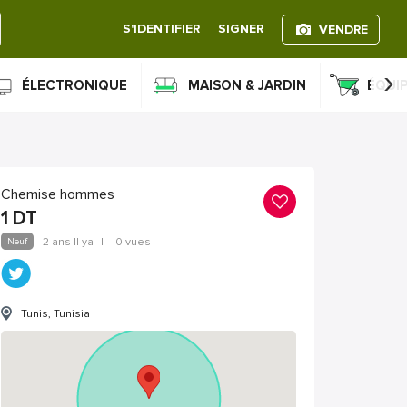
S'IDENTIFIER
SIGNER
VENDRE
›
ÉLECTRONIQUE
MAISON & JARDIN
ÉQUI
Chemise hommes
1
DT
Neuf
2 ans Il ya
|
0 vues
Tunis, Tunisia