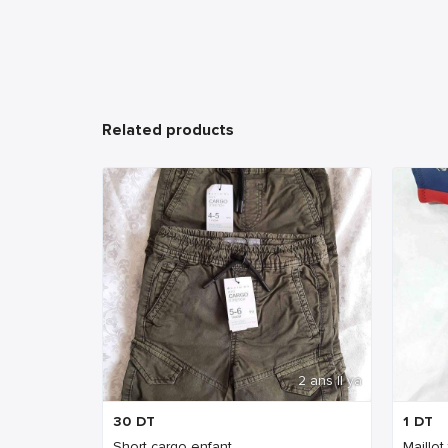
Related products
2 ans Il ya
30
DT
1
DT
Short cargo enfant
Maillot