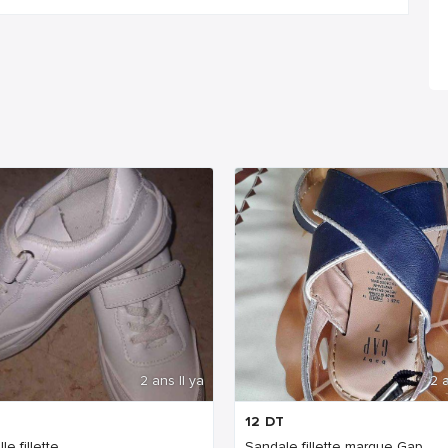
2 ans Il ya
2 a
12
DT
le fillette
Sandale fillette marque Gap