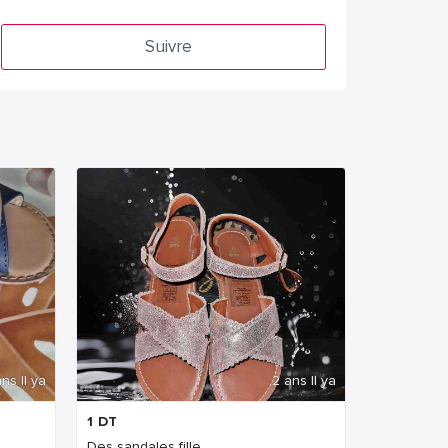
Suivre
ns Il ya
2 ans Il ya
1
DT
Des sandales fille