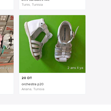
Tunis, Tunisia
ns Il ya
2 ans Il ya
20
DT
orchestra p20
Ariana, Tunisia