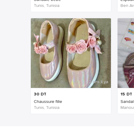
Tunis, Tunisia
Ben Ar
2 ans Il ya
30
DT
15
DT
Chaussure fille
Sandale
Tunis, Tunisia
Manoub