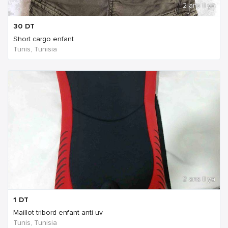
2 ans Il ya
30
DT
Short cargo enfant
Tunis, Tunisia
2 ans Il ya
1
DT
Maillot tribord enfant anti uv
Tunis, Tunisia