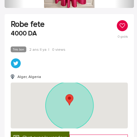
Robe fete
4000
DA
0
goûts
Très bon
2 ans Il ya
|
0 views
Alger, Algeria