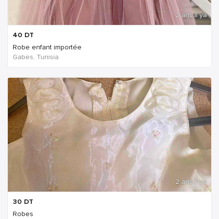
2 ans Il ya
40
DT
Robe enfant importée
Gabes, Tunisia
2 ans Il ya
30
DT
Robes