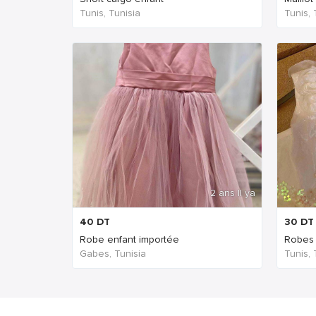
Tunis, Tunisia
Tunis, 
2 ans Il ya
40
DT
30
DT
Robe enfant importée
Robes
Gabes, Tunisia
Tunis, 