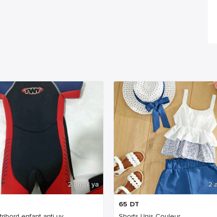
2 ans Il ya
2 a
65
DT
 tribord enfant anti uv
Shorts Unis Couleur