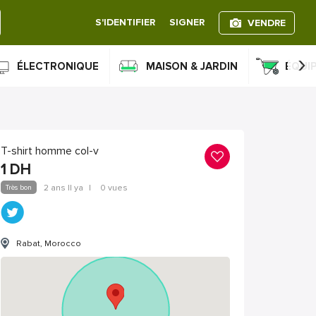
S'IDENTIFIER
SIGNER
VENDRE
›
ÉLECTRONIQUE
MAISON & JARDIN
ÉQUI
T-shirt homme col-v
1
DH
Très bon
2 ans Il ya
|
0 vues
Rabat, Morocco