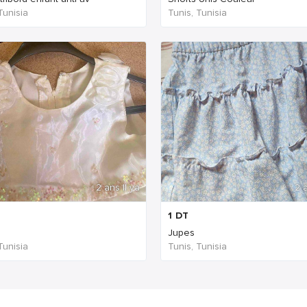
Tunisia
Tunis, Tunisia
2 ans Il ya
2 a
1
DT
Jupes
Tunisia
Tunis, Tunisia