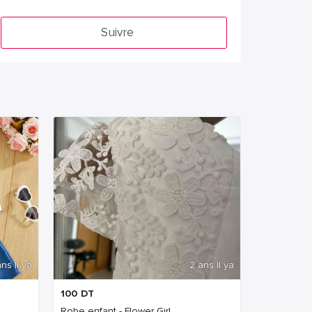
Suivre
ns Il ya
2 ans Il ya
100
DT
Robe enfant - Flower Girl