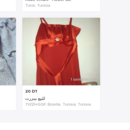
Tunis, Tunisia
ns Il ya
1 semaine Il ya
20
DT
للبيع ببنزرت
7VQ5+GQF, Bizerte, Tunisia, Tunisia