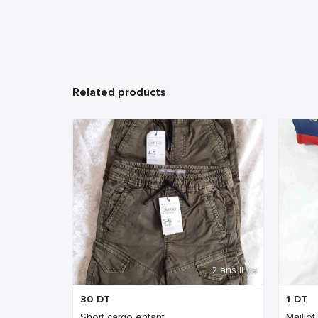
Related products
2 ans Il ya
30
DT
1
DT
Short cargo enfant
Maillot