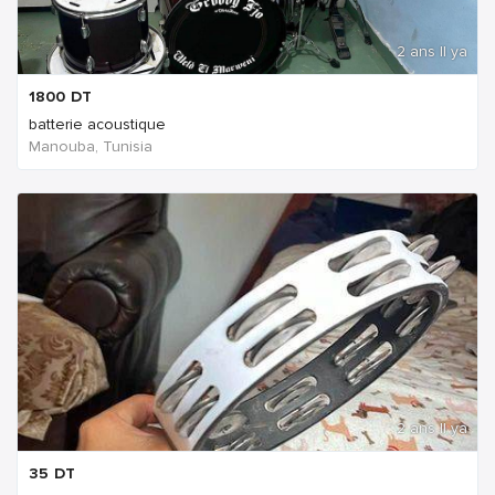
2 ans Il ya
1800
DT
batterie acoustique
Manouba, Tunisia
2 ans Il ya
35
DT