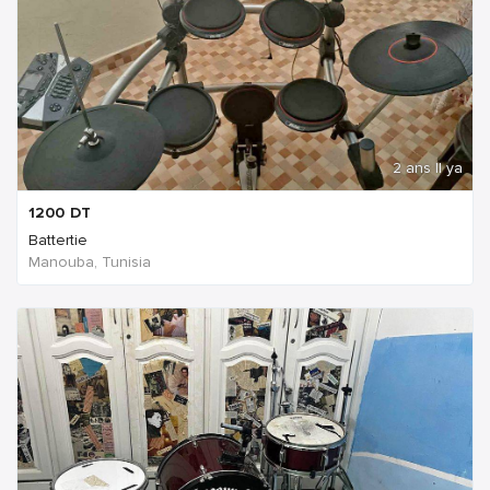
2 ans Il ya
1200
DT
Battertie
Manouba, Tunisia