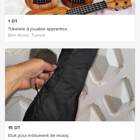
2 ans Il ya
1
DT
?Ukelele à jouable apprentiss...
Ben Arous, Tunisia
2 ans Il ya
15
DT
Etuit pour instrument de musiq...