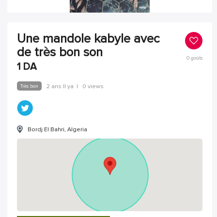
Une mandole kabyle avec
de très bon son
0
goûts
1
DA
Très bon
2 ans Il ya
|
0 views
Bordj El Bahri, Algeria