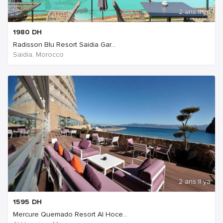
2 ans Il ya
1980
DH
Radisson Blu Resort Saidia Gar...
Saidia, Morocco
2 ans Il ya
1595
DH
Mercure Quemado Resort Al Hoce...