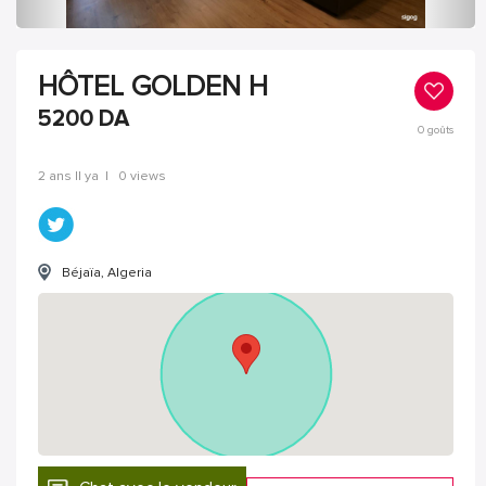
HÔTEL GOLDEN H
5200
DA
0
goûts
2 ans Il ya
|
0 views
Béjaïa, Algeria