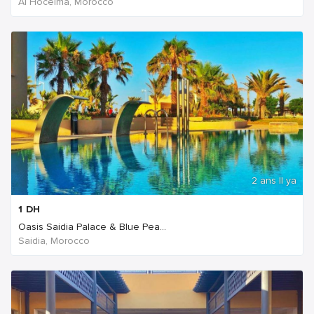
Al Hoceima, Morocco
2 ans Il ya
1
DH
Oasis Saidia Palace & Blue Pea...
Saidia, Morocco