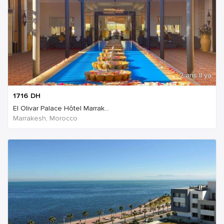
2 ans Il ya
1716
DH
El Olivar Palace Hôtel Marrak...
Marrakesh, Morocco