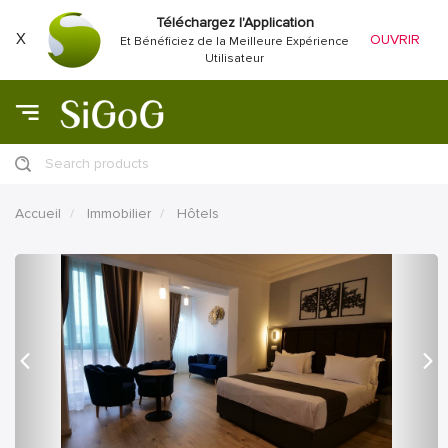
Téléchargez l'Application
X
OUVRIR
Et Bénéficiez de la Meilleure Expérience
Utilisateur
Search products
Accueil
Immobilier
Hôtels
précédent
Proc