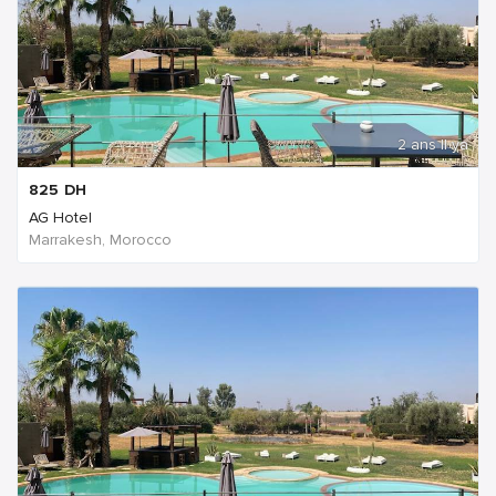
2 ans Il ya
825
DH
AG Hotel
Marrakesh, Morocco