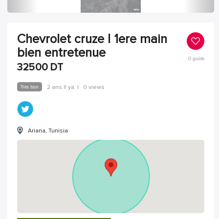
Chevrolet cruze l 1ere main
bien entretenue
0
goûts
32500
DT
Très bon
2 ans Il ya
|
0 views
Ariana, Tunisia