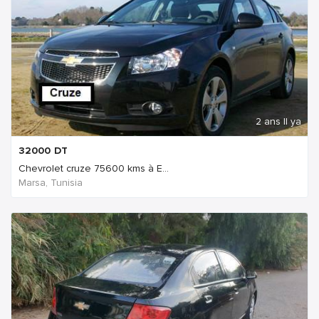
2 ans Il ya
32000
DT
Chevrolet cruze 75600 kms à E...
Marsa, Tunisia