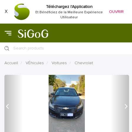
Téléchargez l'Application
X
OUVRIR
Et Bénéficiez de la Meilleure Expérience
Utilisateur
Search products
Accueil
VÉhicules
Voitures
Chevrolet
précédent
Proc