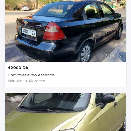
2 ans Il ya
42000
DA
Chovrolet aveo essence
Marrakesh, Morocco