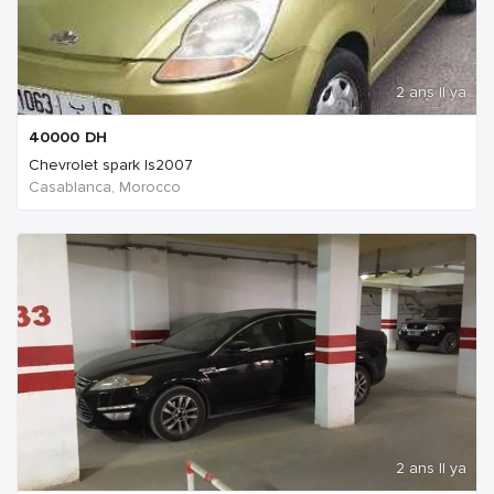
2 ans Il ya
40000
DH
Chevrolet spark ls2007
Casablanca, Morocco
2 ans Il ya