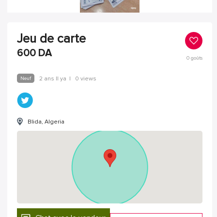
Jeu de carte
600
DA
0
goûts
Neuf
2 ans Il ya
|
0 views
Blida, Algeria