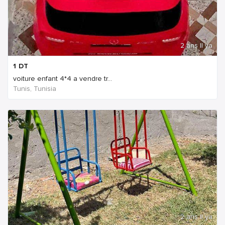
2 ans Il ya
1
DT
voiture enfant 4*4 a vendre tr...
Tunis, Tunisia
2 ans Il ya