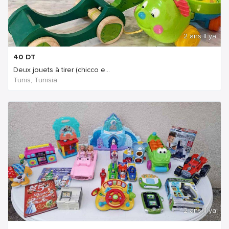
2 ans Il ya
40
DT
Deux jouets à tirer (chicco e...
Tunis, Tunisia
2 ans Il ya