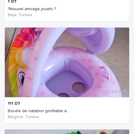
1
DT
?Nouvel arrivage jouets ?
Beja, Tunisia
2 ans Il ya
111
DT
Bouée de natation gonflable e...
Mégrine, Tunisia