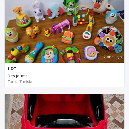
2 ans Il ya
1
DT
Des jouets
Tunis, Tunisia