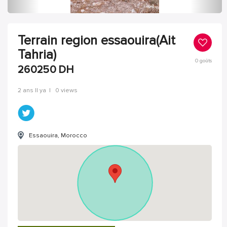
Terrain region essaouira(Ait
Tahria)
0
goûts
260250
DH
2 ans Il ya
|
0 views
Essaouira, Morocco