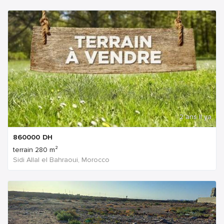
2 ans Il ya
860000
DH
terrain 280 m²
Sidi Allal el Bahraoui, Morocco