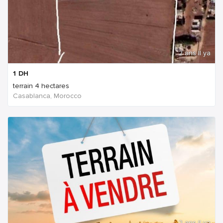
2 ans Il ya
1
DH
terrain 4 hectares
Casablanca, Morocco
2 ans Il ya