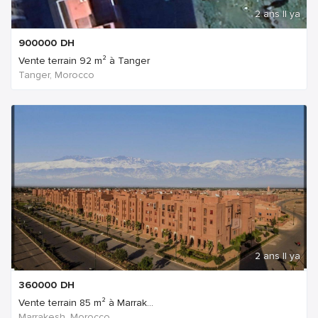
2 ans Il ya
900000
DH
Vente terrain 92 m² à Tanger
Tanger, Morocco
2 ans Il ya
360000
DH
Vente terrain 85 m² à Marrak...
Marrakesh, Morocco