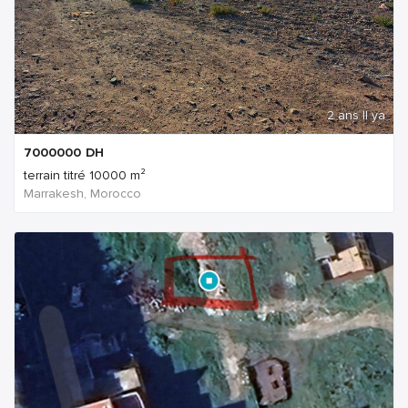
2 ans Il ya
7000000
DH
terrain titré 10000 m²
Marrakesh, Morocco