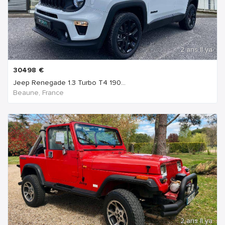
2 ans Il ya
30498
€
Jeep Renegade 1.3 Turbo T4 190...
Beaune, France
2 ans Il ya