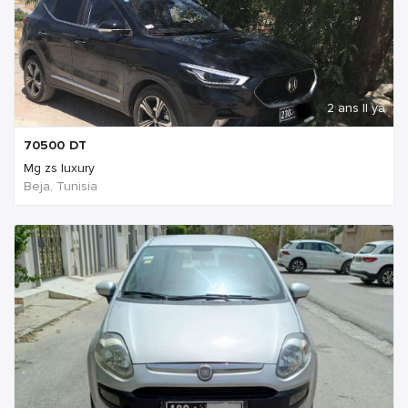
2 ans Il ya
70500
DT
Mg zs luxury
Beja, Tunisia