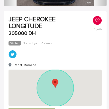
JEEP CHEROKEE
LONGITUDE
0
goûts
205000
DH
Très bon
2 ans Il ya
|
0 views
Rabat, Morocco