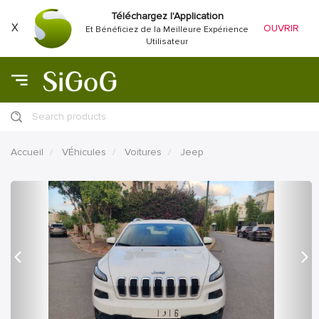
Téléchargez l'Application
X
OUVRIR
Et Bénéficiez de la Meilleure Expérience
Utilisateur
Search products
Accueil
VÉhicules
Voitures
Jeep
précédent
Proc