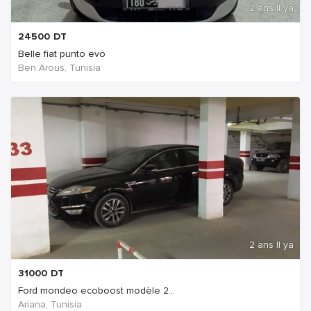
2 ans Il ya
24500
DT
Belle fiat punto evo
Ben Arous, Tunisia
2 ans Il ya
31000
DT
Ford mondeo ecoboost modèle 2...
Ariana, Tunisia