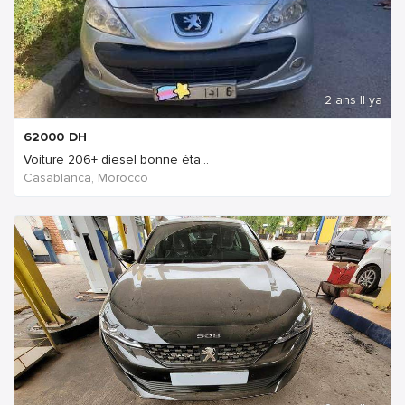
2 ans Il ya
62000
DH
Voiture 206+ diesel bonne éta...
Casablanca, Morocco