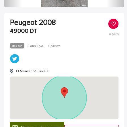
Peugeot 2008
49000
DT
0
goûts
Très bon
2 ans Il ya
|
0 views
El Menzah V, Tunisia