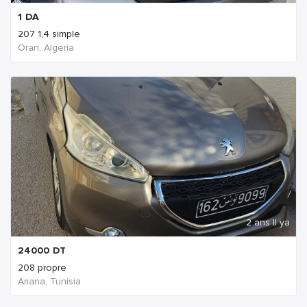
1
DA
207 1,4 simple
Oran, Algeria
2 ans Il ya
24000
DT
208 propre
Ariana, Tunisia