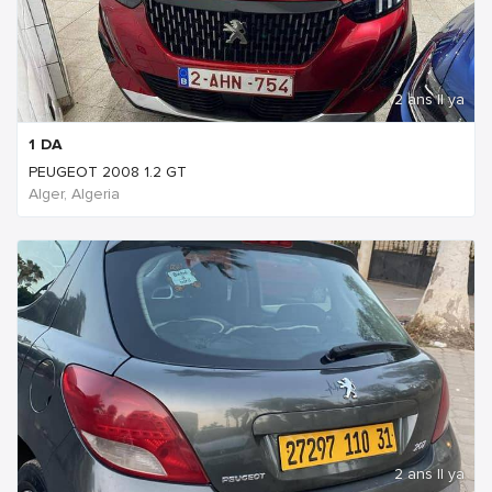
2 ans Il ya
1
DA
PEUGEOT 2008 1.2 GT
Alger, Algeria
2 ans Il ya