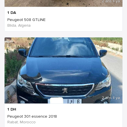
2 ans Il ya
1
DA
Peugeot 508 GTLINE
Blida, Algeria
2 ans Il ya
1
DH
Peugeot 301 essence 2018
Rabat, Morocco