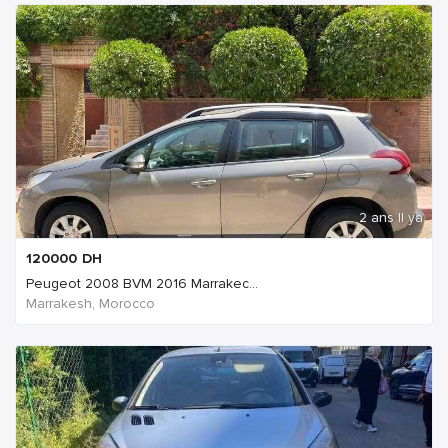
2 ans Il ya
120000
DH
Peugeot 2008 BVM 2016 Marrakec...
Marrakesh, Morocco