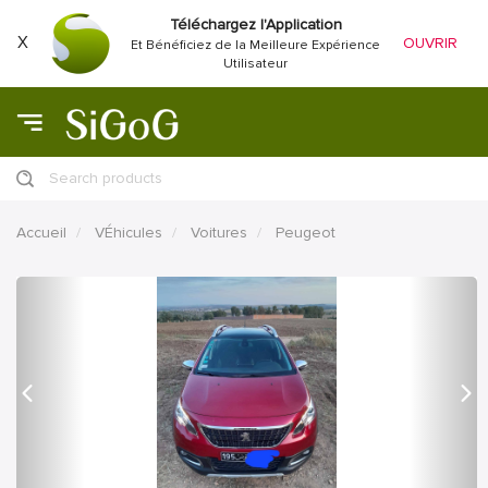
Téléchargez l'Application
X
OUVRIR
Et Bénéficiez de la Meilleure Expérience
Utilisateur
Search products
Accueil
VÉhicules
Voitures
Peugeot
précédent
Proc