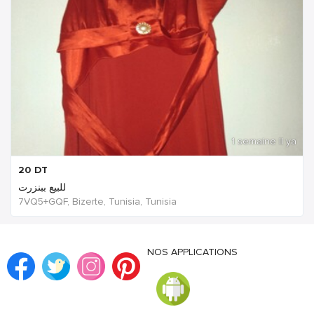
1 semaine Il ya
20
DT
للبيع ببنزرت
7VQ5+GQF, Bizerte, Tunisia, Tunisia
NOS APPLICATIONS