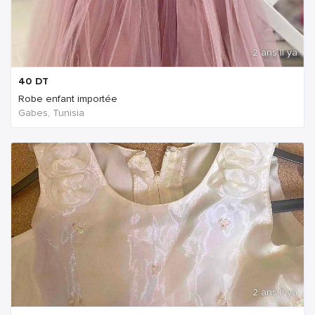
2 ans Il ya
40
DT
Robe enfant importée
Gabes, Tunisia
2 ans Il ya