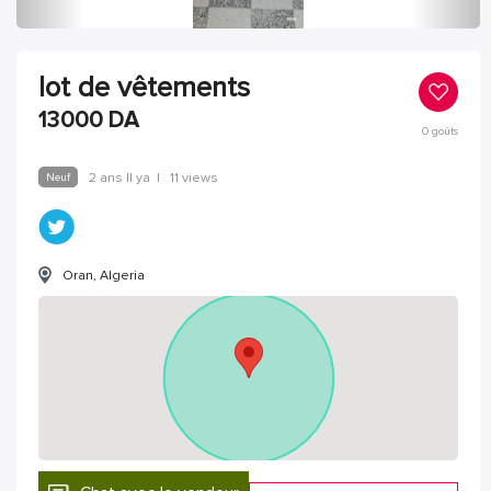
lot de vêtements
13000
DA
0
goûts
Neuf
2 ans Il ya
|
11 views
Oran, Algeria