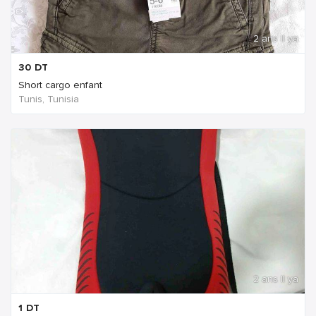
2 ans Il ya
30
DT
Short cargo enfant
Tunis, Tunisia
2 ans Il ya
1
DT