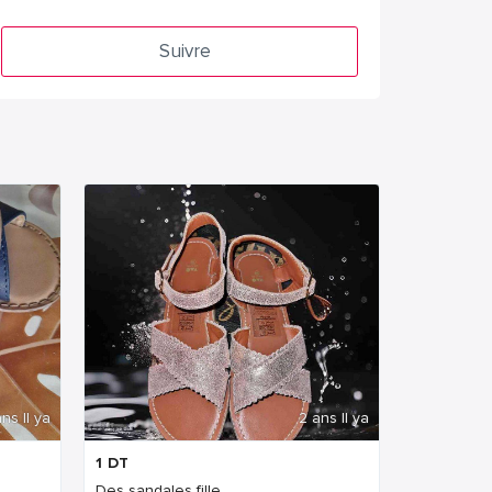
Suivre
ns Il ya
2 ans Il ya
1
DT
Des sandales fille