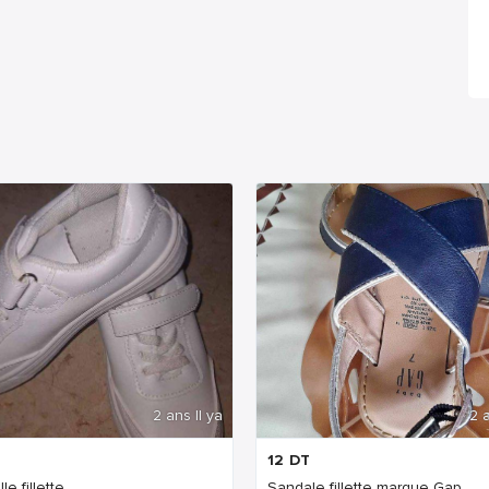
2 ans Il ya
2 a
12
DT
le fillette
Sandale fillette marque Gap