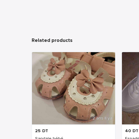
Related products
2 ans Il ya
25
DT
40
DT
Sandale bébé
Espadril