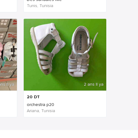
Tunis, Tunisia
ns Il ya
2 ans Il ya
20
DT
orchestra p20
Ariana, Tunisia