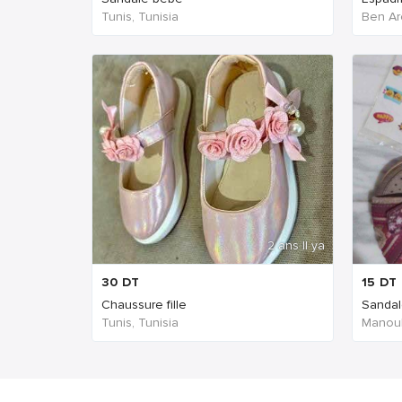
Tunis, Tunisia
Ben Ar
2 ans Il ya
30
DT
15
DT
Chaussure fille
Sandale
Tunis, Tunisia
Manoub