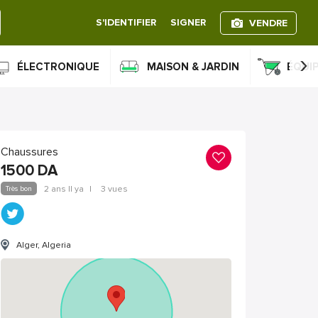
S'IDENTIFIER
SIGNER
VENDRE
›
ÉLECTRONIQUE
MAISON & JARDIN
ÉQUI
Chaussures
1500
DA
Très bon
2 ans Il ya
|
3 vues
Alger, Algeria