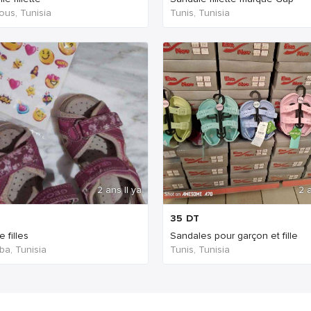
ous, Tunisia
Tunis, Tunisia
2 ans Il ya
2 a
35
DT
 filles
Sandales pour garçon et fille
a, Tunisia
Tunis, Tunisia