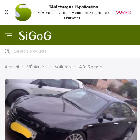
Téléchargez l'Application
X
OUVRIR
Et Bénéficiez de la Meilleure Expérience
Utilisateur
Search products
Accueil
VÉhicules
Voitures
Alfa Romeo
précédent
Proc