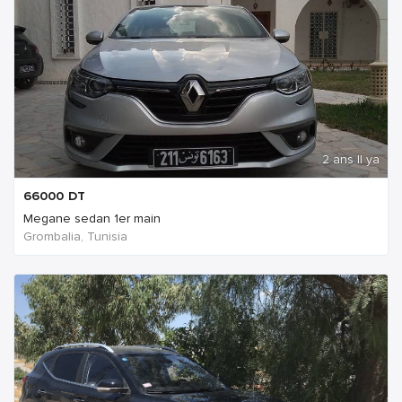
2 ans Il ya
66000
DT
Megane sedan 1er main
Grombalia, Tunisia