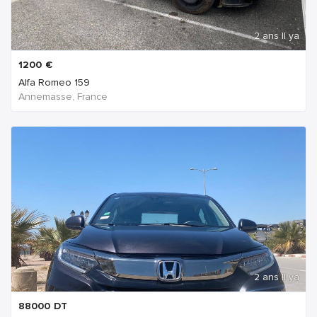
2 ans Il ya
1200
€
Alfa Romeo 159
Annemasse, France
2 ans Il ya
88000
DT