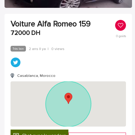
Voiture Alfa Romeo 159
72000
DH
0
goûts
Très bon
2 ans Il ya
|
0 views
Casablanca, Morocco