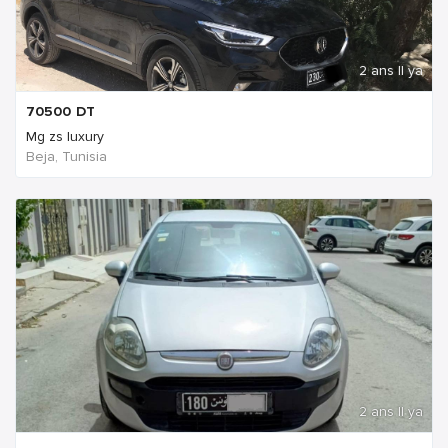
2 ans Il ya
70500
DT
Mg zs luxury
Beja, Tunisia
2 ans Il ya