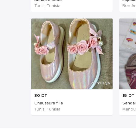
Tunis, Tunisia
Ben Ar
2 ans Il ya
30
DT
15
DT
Chaussure fille
Sandale
Tunis, Tunisia
Manoub