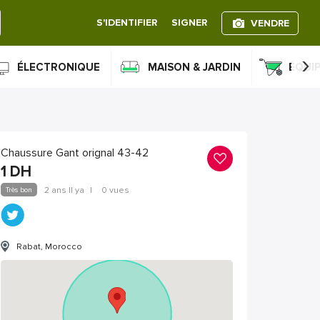
S'IDENTIFIER
SIGNER
VENDRE
›
ÉLECTRONIQUE
MAISON & JARDIN
ÉQUI
Chaussure Gant orignal 43-42
1
DH
Très bon
2 ans Il ya
|
0 vues
Rabat, Morocco