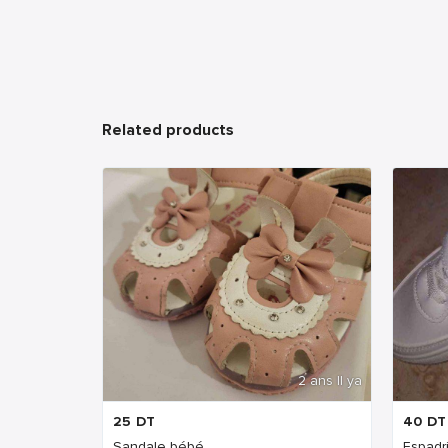
Related products
2 ans Il ya
25
DT
40
DT
Sandale bébé
Espadril