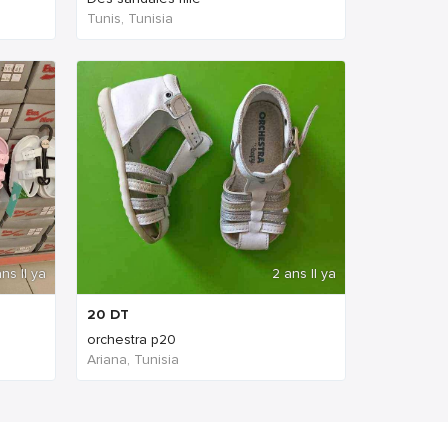
Tunis, Tunisia
ns Il ya
2 ans Il ya
20
DT
orchestra p20
Ariana, Tunisia