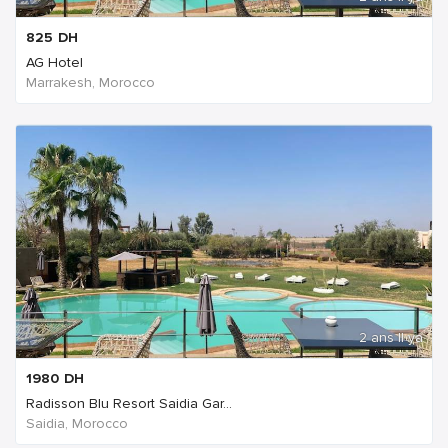
825
DH
AG Hotel
Marrakesh, Morocco
2 ans Il ya
1980
DH
Radisson Blu Resort Saidia Gar...
Saidia, Morocco