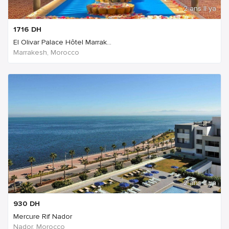
2 ans Il ya
1716
DH
El Olivar Palace Hôtel Marrak...
Marrakesh, Morocco
2 ans Il ya
930
DH
Mercure Rif Nador
Nador, Morocco