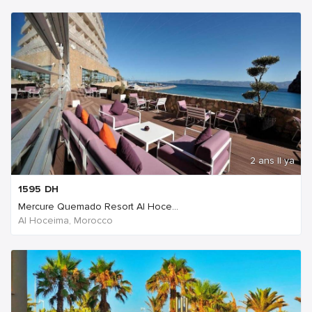
2 ans Il ya
1595
DH
Mercure Quemado Resort Al Hoce...
Al Hoceima, Morocco