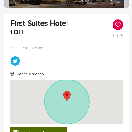
First Suites Hotel
1
DH
0
goûts
2 ans Il ya
|
2 views
Rabat, Morocco