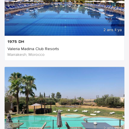
2 ans Il ya
1975
DH
Valeria Madina Club Resorts
Marrakesh, Morocco
2 ans Il ya