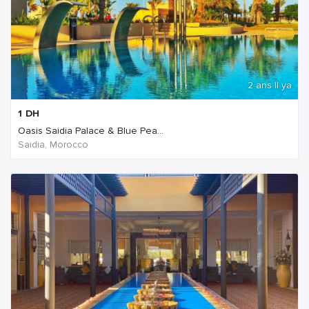
2 ans Il ya
1
DH
Oasis Saidia Palace & Blue Pea...
Saidia, Morocco