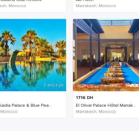
esh, Morocco
Marrakesh, Morocco
2 ans Il ya
2 a
1716
DH
aidia Palace & Blue Pea...
El Olivar Palace Hôtel Marrak...
, Morocco
Marrakesh, Morocco