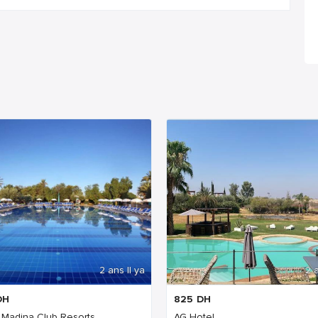
2 ans Il ya
2 a
DH
825
DH
a Madina Club Resorts
AG Hotel