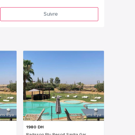
Suivre
ns Il ya
2 ans Il ya
1980
DH
Radisson Blu Resort Saidia Gar...