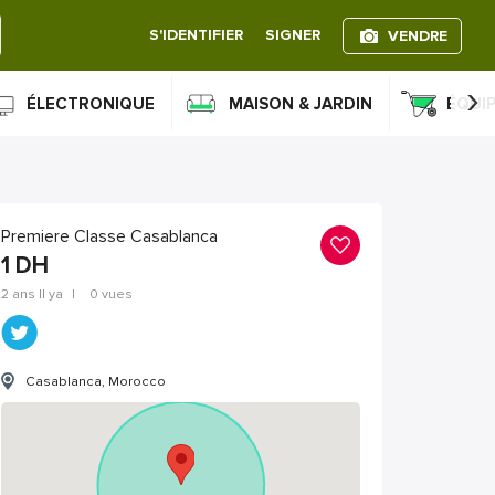
S'IDENTIFIER
SIGNER
VENDRE
›
ÉLECTRONIQUE
MAISON & JARDIN
ÉQUI
Premiere Classe Casablanca
1
DH
2 ans Il ya
|
0 vues
Casablanca, Morocco