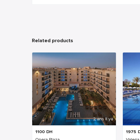
Related products
2 ans Il ya
1100
DH
1975
Opera Plaza
Valeri