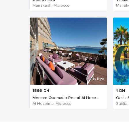
Marrakesh, Morocco
Marrak
2 ans Il ya
1595
DH
1
DH
Mercure Quemado Resort Al Hoce...
Oasis S
Al Hoceima, Morocco
Saidia