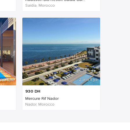
Saidia, Morocco
ns Il ya
2 ans Il ya
930
DH
Mercure Rif Nador
Nador, Morocco