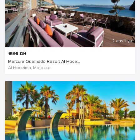
2 ans Il ya
1595
DH
Mercure Quemado Resort Al Hoce...
Al Hoceima, Morocco