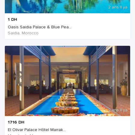
2 ans Il ya
1
DH
Oasis Saidia Palace & Blue Pea...
Saidia, Morocco
2 ans Il ya
1716
DH
El Olivar Palace Hôtel Marrak...