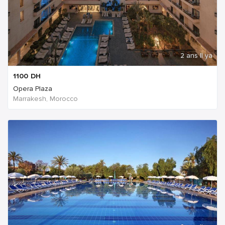
2 ans Il ya
1100
DH
Opera Plaza
Marrakesh, Morocco