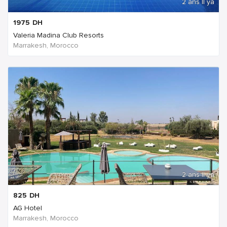
2 ans Il ya
1975
DH
Valeria Madina Club Resorts
Marrakesh, Morocco
2 ans Il ya
825
DH
AG Hotel
Marrakesh, Morocco