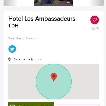
Hotel Les Ambassadeurs
1
DH
0
goûts
2 ans Il ya
|
0 views
Casablanca, Morocco