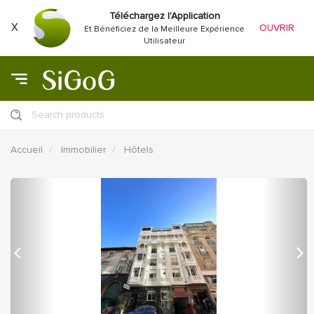
Téléchargez l'Application
X
OUVRIR
Et Bénéficiez de la Meilleure Expérience
Utilisateur
Search products
Accueil
Immobilier
Hôtels
précédent
Proc