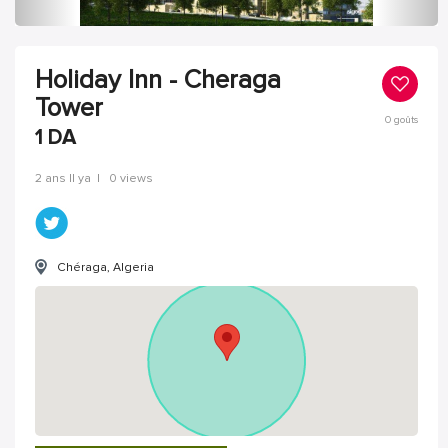
Holiday Inn - Cheraga
Tower
0
goûts
1
DA
2 ans Il ya
|
0 views
Chéraga, Algeria