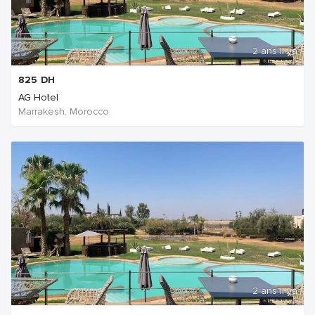
2 ans Il ya
825
DH
AG Hotel
Marrakesh, Morocco
2 ans Il ya