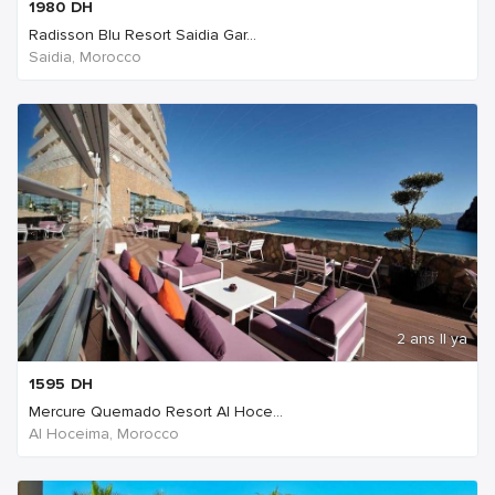
1980
DH
Radisson Blu Resort Saidia Gar...
Saidia, Morocco
2 ans Il ya
1595
DH
Mercure Quemado Resort Al Hoce...
Al Hoceima, Morocco