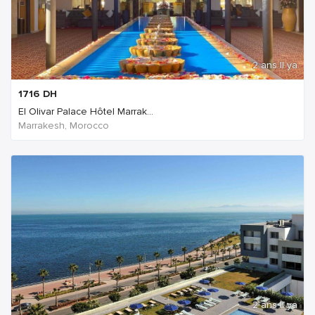
2 ans Il ya
1716
DH
El Olivar Palace Hôtel Marrak...
Marrakesh, Morocco
2 ans Il ya