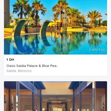
2 ans Il ya
1
DH
Oasis Saidia Palace & Blue Pea...
Saidia, Morocco