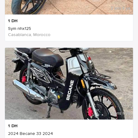
2 ans Il ya
1
DH
Sym nhx125
Casablanca, Morocco
2 ans Il ya
1
DH
2024 Becane 33 2024