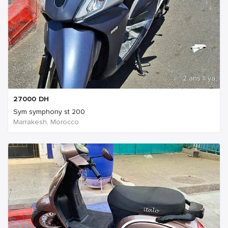
2 ans Il ya
27000
DH
Sym symphony st 200
Marrakesh, Morocco