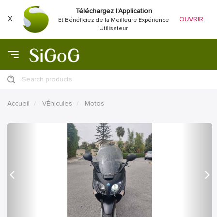
Téléchargez l'Application
X
OUVRIR
Et Bénéficiez de la Meilleure Expérience
Utilisateur
Search products
Accueil
VÉhicules
Motos
précédent
Proc