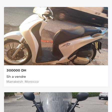
2 ans Il ya
300000
DH
Sh a vendre
Marrakesh, Morocco