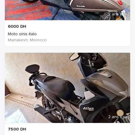
2 ans Il ya
6000
DH
Moto sinis italo
Marrakesh, Morocco
2 ans Il ya
7500
DH