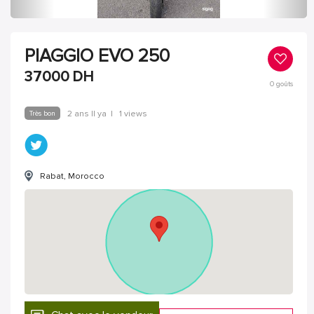
PIAGGIO EVO 250
37000
DH
0
goûts
Très bon
2 ans Il ya
|
1 views
Rabat, Morocco