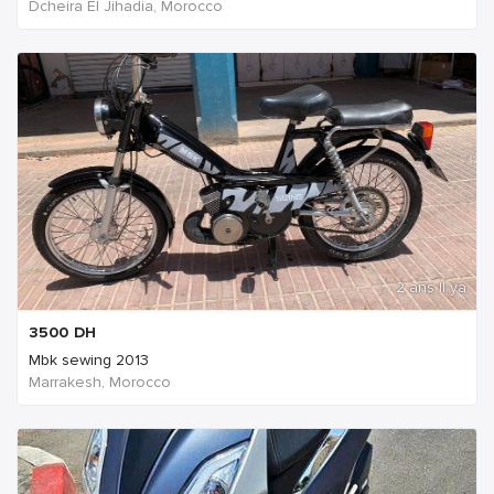
Dcheira El Jihadia, Morocco
2 ans Il ya
3500
DH
Mbk sewing 2013
Marrakesh, Morocco