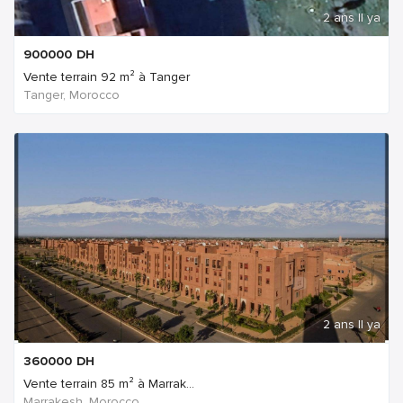
2 ans Il ya
900000
DH
Vente terrain 92 m² à Tanger
Tanger, Morocco
2 ans Il ya
360000
DH
Vente terrain 85 m² à Marrak...
Marrakesh, Morocco