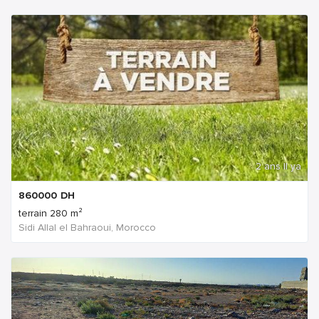
2 ans Il ya
860000
DH
terrain 280 m²
Sidi Allal el Bahraoui, Morocco