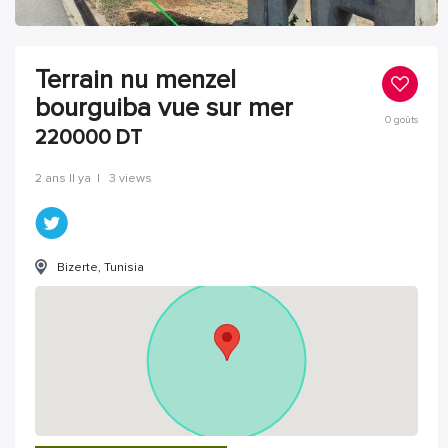
Terrain nu menzel
bourguiba vue sur mer
0
goûts
220000
DT
2 ans Il ya
|
3 views
Bizerte, Tunisia