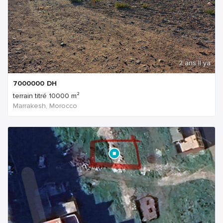
2 ans Il ya
7000000
DH
terrain titré 10000 m²
Marrakesh, Morocco