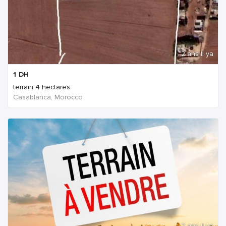
2 ans Il ya
1
DH
terrain 4 hectares
Casablanca, Morocco
2 ans Il ya