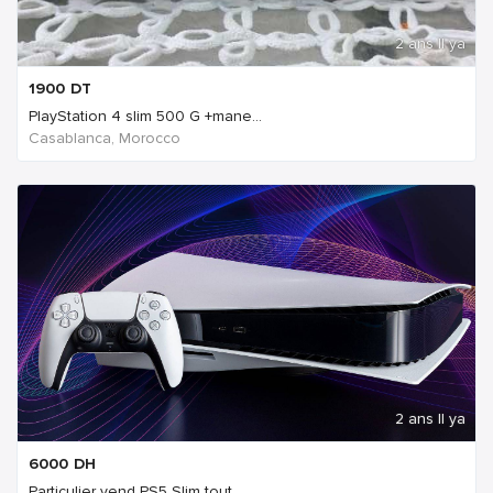
2 ans Il ya
1900
DT
PlayStation 4 slim 500 G +mane...
Casablanca, Morocco
2 ans Il ya
6000
DH
Particulier vend PS5 Slim tout...