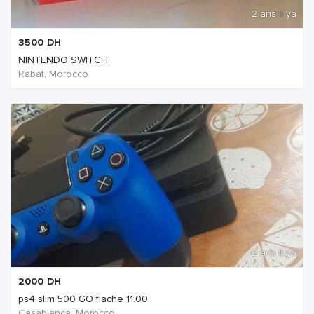
2 ans Il ya
3500
DH
NINTENDO SWITCH
Rabat, Morocco
2 ans Il ya
2000
DH
ps4 slim 500 GO flache 11.00
Casablanca, Morocco