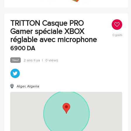
TRITTON Casque PRO
Gamer spéciale XBOX
0
goûts
réglable avec microphone
6900
DA
Neuf
2 ans Il ya
|
0 views
Alger, Algeria