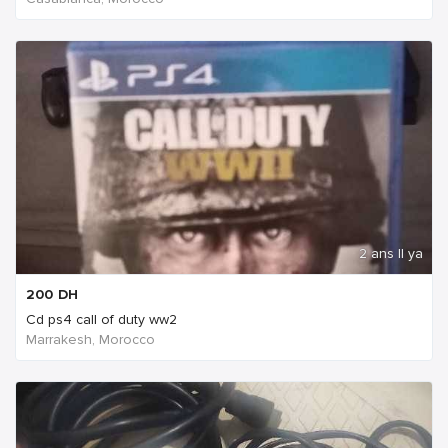
2 ans Il ya
200
DH
Cd ps4 call of duty ww2
Marrakesh, Morocco