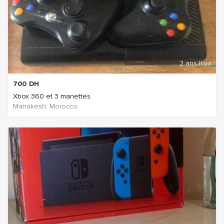
2 ans Il ya
700
DH
Xbox 360 et 3 manettes
Marrakesh, Morocco