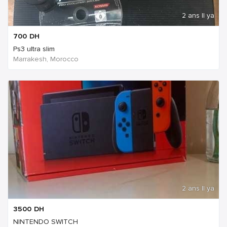
2 ans Il ya
700
DH
Ps3 ultra slim
Marrakesh, Morocco
2 ans Il ya
3500
DH
NINTENDO SWITCH