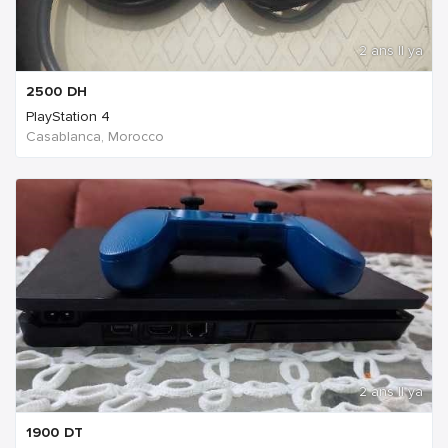
2 ans Il ya
2500
DH
PlayStation 4
Casablanca, Morocco
2 ans Il ya
1900
DT