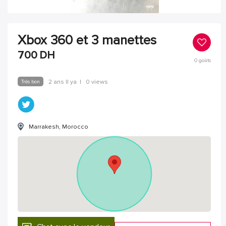
Xbox 360 et 3 manettes
700
DH
0
goûts
Très bon
2 ans Il ya
|
0 views
Marrakesh, Morocco