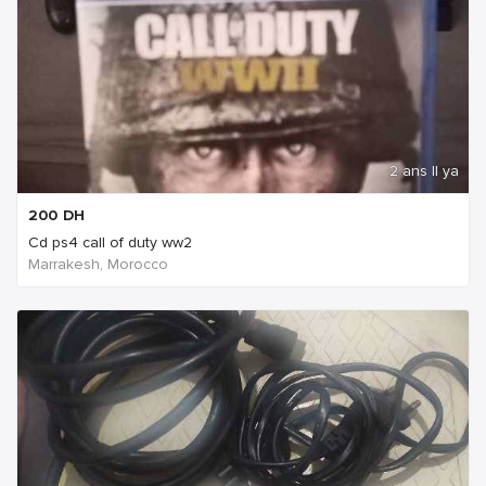
2 ans Il ya
200
DH
Cd ps4 call of duty ww2
Marrakesh, Morocco