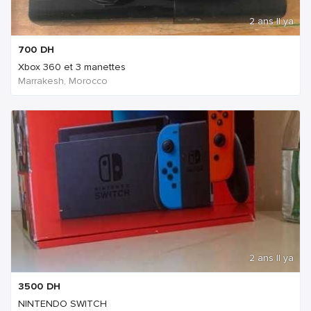
2 ans Il ya
700
DH
Xbox 360 et 3 manettes
Marrakesh, Morocco
2 ans Il ya
3500
DH
NINTENDO SWITCH