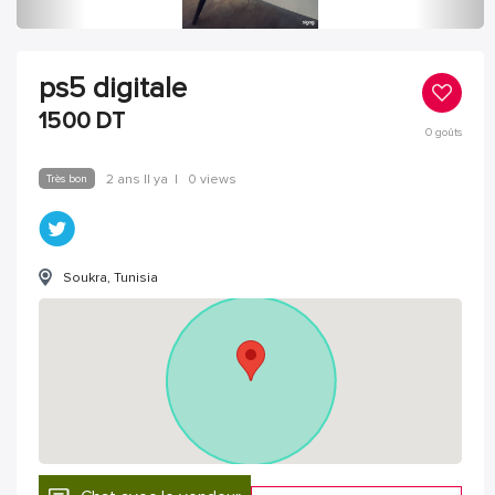
ps5 digitale
1500
DT
0
goûts
Très bon
2 ans Il ya
|
0 views
Soukra, Tunisia