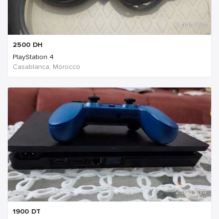
2 ans Il ya
2500
DH
PlayStation 4
Casablanca, Morocco
2 ans Il ya
1900
DT