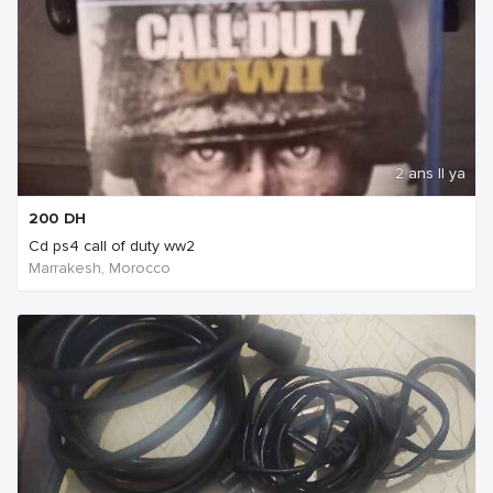
2 ans Il ya
200
DH
Cd ps4 call of duty ww2
Marrakesh, Morocco