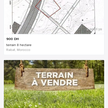
2 ans Il ya
900
DH
terrain 8 hectare
Rabat, Morocco