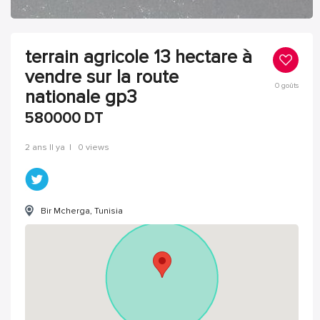
terrain agricole 13 hectare à
vendre sur la route
0
goûts
nationale gp3
580000
DT
2 ans Il ya
|
0 views
Bir Mcherga, Tunisia