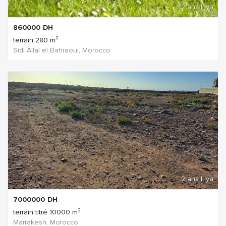
2 ans Il ya
860000
DH
terrain 280 m²
Sidi Allal el Bahraoui, Morocco
2 ans Il ya
7000000
DH
terrain titré 10000 m²
Marrakesh, Morocco