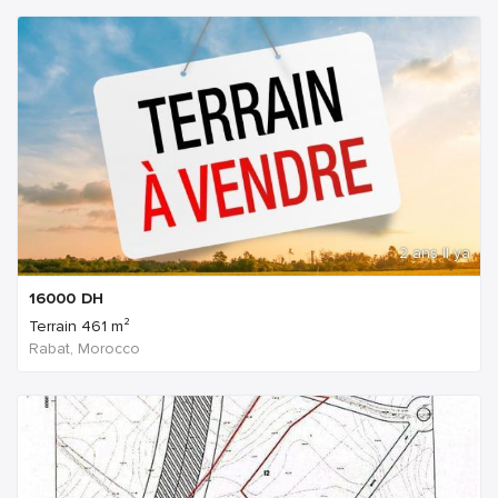
2 ans Il ya
16000
DH
Terrain 461 m²
Rabat, Morocco