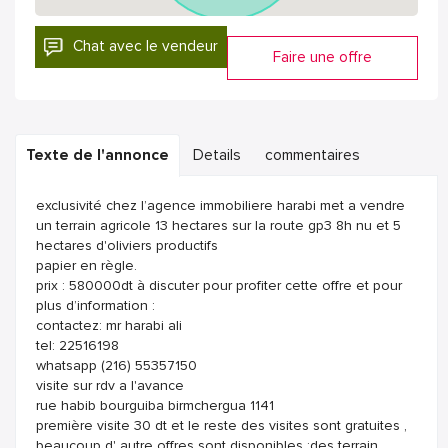
Chat avec le vendeur
Faire une offre
Texte de l'annonce
Details
commentaires
exclusivité chez l’agence immobiliere harabi met a vendre
un terrain agricole 13 hectares sur la route gp3 8h nu et 5
hectares d'oliviers productifs
papier en règle.
prix : 580000dt à discuter pour profiter cette offre et pour
plus d’information :
contactez: mr harabi ali
tel: 22516198
whatsapp (216) 55357150
visite sur rdv a l'avance
rue habib bourguiba birmchergua 1141
première visite 30 dt et le reste des visites sont gratuites ,
beaucoup d' autre offres sont disponibles :des terrain