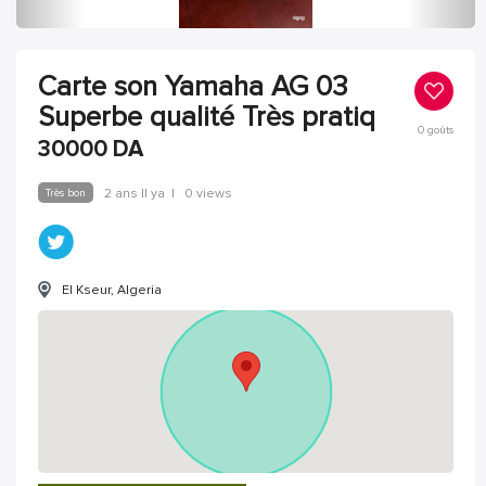
Carte son Yamaha AG 03
Superbe qualité Très pratiq
0
goûts
30000
DA
Très bon
2 ans Il ya
|
0 views
El Kseur, Algeria