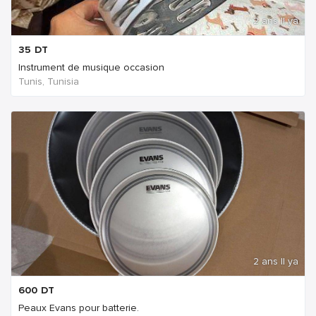
2 ans Il ya
35
DT
Instrument de musique occasion
Tunis, Tunisia
2 ans Il ya
600
DT
Peaux Evans pour batterie.