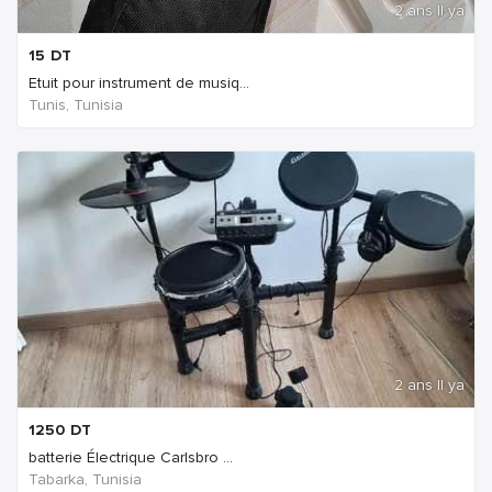
2 ans Il ya
15
DT
Etuit pour instrument de musiq...
Tunis, Tunisia
2 ans Il ya
1250
DT
batterie Électrique Carlsbro ...
Tabarka, Tunisia