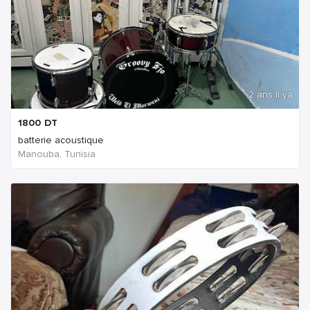
2 ans Il ya
1800
DT
batterie acoustique
Manouba, Tunisia