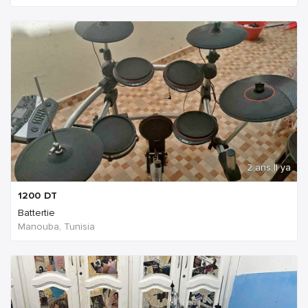
2 ans Il ya
1200
DT
Battertie
Manouba, Tunisia