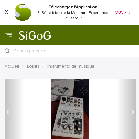
Téléchargez l'Application
X
OUVRIR
Et Bénéficiez de la Meilleure Expérience
Utilisateur
Search products
Accueil
Loisirs
Instruments de musique
précédent
Proc