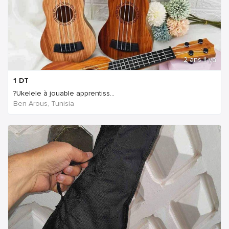
2 ans Il ya
1
DT
?Ukelele à jouable apprentiss...
Ben Arous, Tunisia