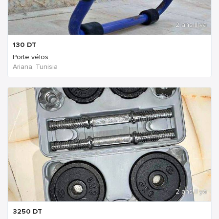
2 ans Il ya
130
DT
Porte vélos
Ariana, Tunisia
2 ans Il ya
3250
DT