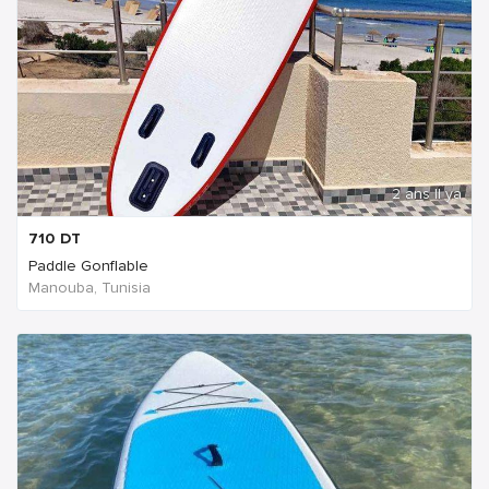
2 ans Il ya
710
DT
Paddle Gonflable
Manouba, Tunisia