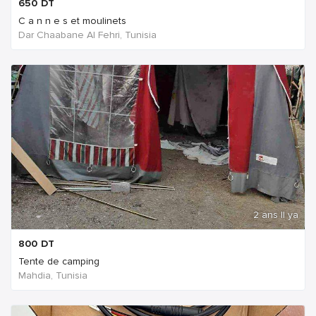
650
DT
C a n n e s et moulinets
Dar Chaabane Al Fehri, Tunisia
2 ans Il ya
800
DT
Tente de camping
Mahdia, Tunisia