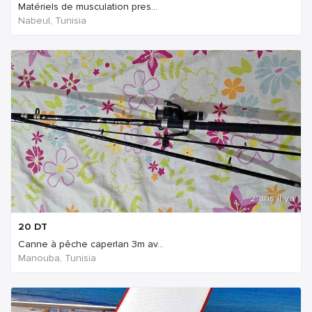
Matériels de musculation pres...
Nabeul‎, Tunisia
2 ans Il ya
20
DT
Canne à pêche caperlan 3m av...
Manouba, Tunisia