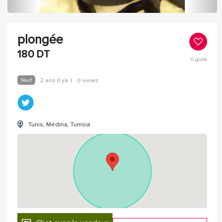
plongée
180
DT
0
goûts
Neuf
2 ans Il ya
|
0 views
Tunis, Médina, Tunisia