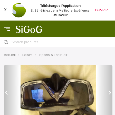
Téléchargez l'Application
X
OUVRIR
Et Bénéficiez de la Meilleure Expérience
Utilisateur
Search products
Accueil
Loisirs
Sports & Plein air
précédent
Proc