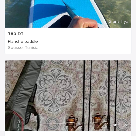
2 ans Il ya
780
DT
Planche paddle
Sousse, Tunisia
2 ans Il ya