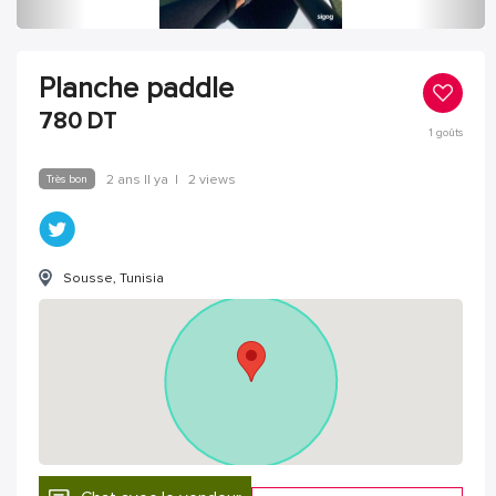
Planche paddle
780
DT
1
goûts
Très bon
2 ans Il ya
|
2 views
Sousse, Tunisia