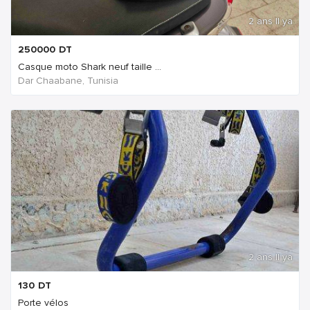
2 ans Il ya
250000
DT
Casque moto Shark neuf taille ...
Dar Chaabane, Tunisia
2 ans Il ya
130
DT
Porte vélos