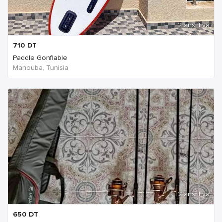
2 ans Il ya
710
DT
Paddle Gonflable
Manouba, Tunisia
2 ans Il ya
650
DT