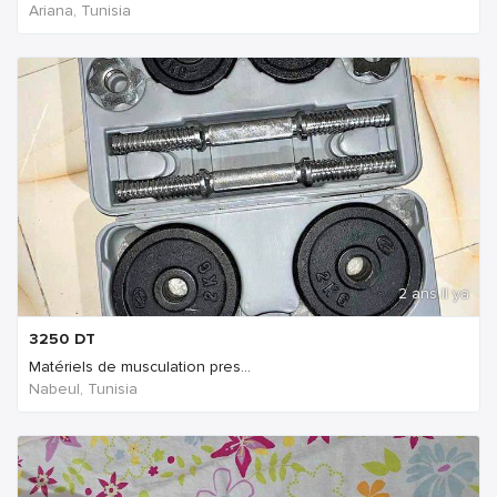
Ariana, Tunisia
2 ans Il ya
3250
DT
Matériels de musculation pres...
Nabeul‎, Tunisia