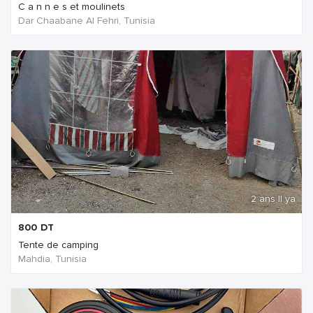
C a n n e s et moulinets
Dar Chaabane Al Fehri, Tunisia
2 ans Il ya
800
DT
Tente de camping
Mahdia, Tunisia