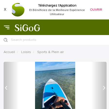
Téléchargez l'Application
X
OUVRIR
Et Bénéficiez de la Meilleure Expérience
Utilisateur
Search products
Accueil
Loisirs
Sports & Plein air
précédent
Proc