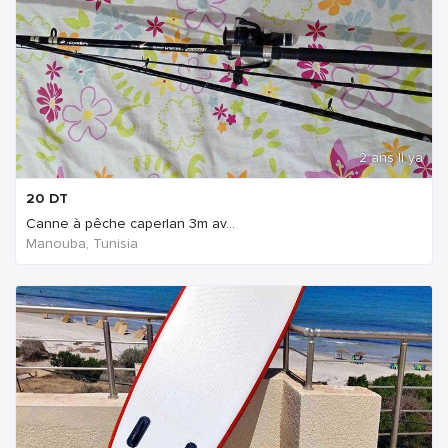
2 ans Il ya
20
DT
Canne à pêche caperlan 3m av...
Manouba, Tunisia