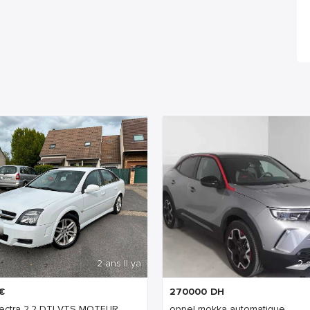
2 ans Il ya
2 a
€
270000
DH
ectra 2.2 DTI VTS MOTEUR...
oppel mokka automatique