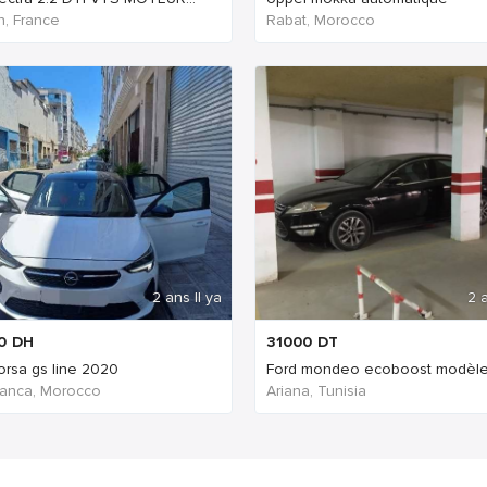
, France
Rabat, Morocco
2 ans Il ya
2 a
0
DH
31000
DT
orsa gs line 2020
Ford mondeo ecoboost modèle 
anca, Morocco
Ariana, Tunisia