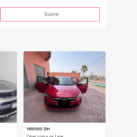
Suivre
ns Il ya
2 ans Il ya
165000
DH
Opel corsa gs Line