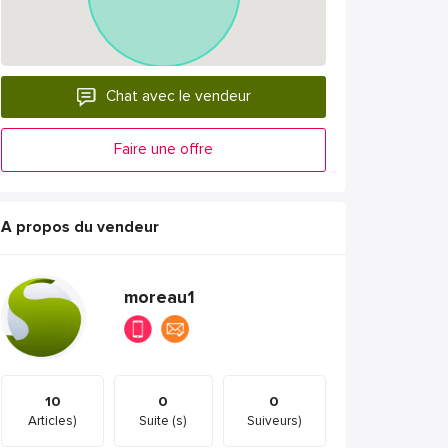
Chat avec le vendeur
Faire une offre
A propos du vendeur
moreau1
10
0
0
Articles)
Suite (s)
Suiveurs)