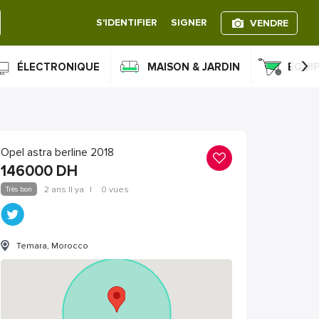
S'IDENTIFIER
SIGNER
VENDRE
›
ÉLECTRONIQUE
MAISON & JARDIN
ÉQUI
Opel astra berline 2018
146000
DH
Très bon
2 ans Il ya
|
0 vues
Temara, Morocco