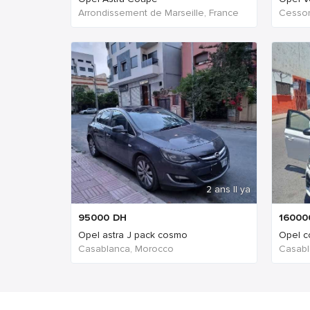
Arrondissement de Marseille, France
Cesson
2 ans Il ya
95000
DH
16000
Opel astra J pack cosmo
Opel c
Casablanca, Morocco
Casabl