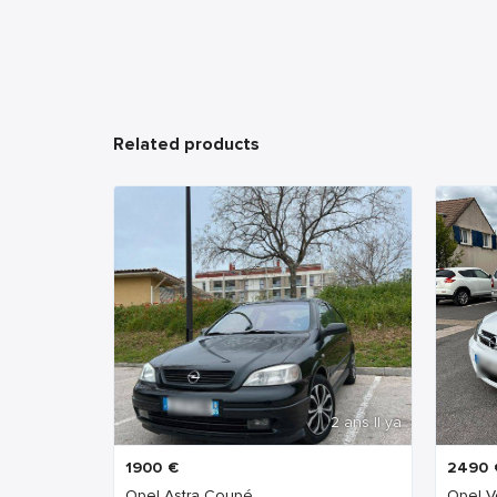
Related products
2 ans Il ya
1900
€
2490
Opel Astra Coupé
Opel V