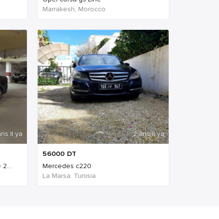
Marrakesh, Morocco
ns Il ya
2 ans Il ya
56000
DT
2...
Mercedes c220
La Marsa, Tunisia