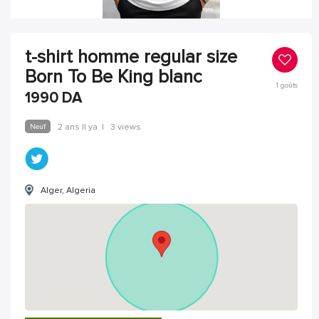
t-shirt homme regular size
Born To Be King blanc
1
goûts
1990
DA
Neuf
2 ans Il ya
|
3 views
Alger, Algeria