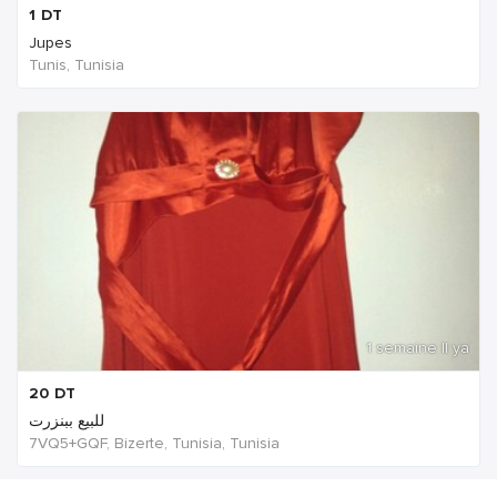
1
DT
Jupes
Tunis, Tunisia
1 semaine Il ya
20
DT
للبيع ببنزرت
7VQ5+GQF, Bizerte, Tunisia, Tunisia