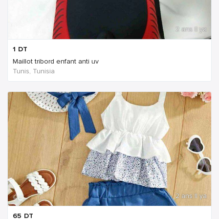
2 ans Il ya
1
DT
Maillot tribord enfant anti uv
Tunis, Tunisia
2 ans Il ya
65
DT