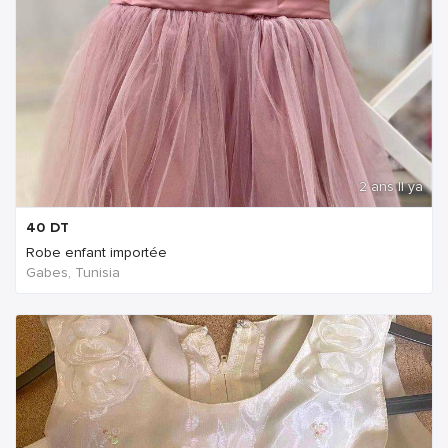
2 ans Il ya
40
DT
Robe enfant importée
Gabes, Tunisia