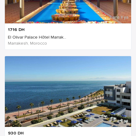
2 ans Il ya
1716
DH
El Olivar Palace Hôtel Marrak...
Marrakesh, Morocco
2 ans Il ya
930
DH