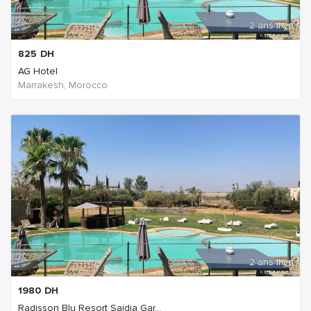
2 ans Il ya
825
DH
AG Hotel
Marrakesh, Morocco
2 ans Il ya
1980
DH
Radisson Blu Resort Saidia Gar...