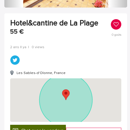
Hotel&cantine de La Plage
55
€
0
goûts
2 ans Il ya
|
0 views
Les Sables-d'Olonne, France