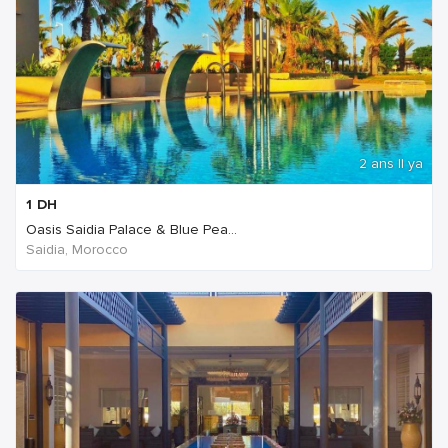
2 ans Il ya
1
DH
Oasis Saidia Palace & Blue Pea...
Saidia, Morocco