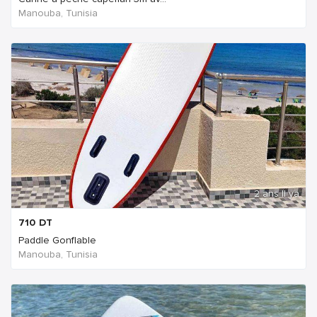
Manouba, Tunisia
2 ans Il ya
710
DT
Paddle Gonflable
Manouba, Tunisia