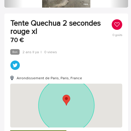
Tente Quechua 2 secondes
rouge xl
0
goûts
70
€
Bon
2 ans Il ya
|
0 views
Arrondissement de Paris, Paris, France