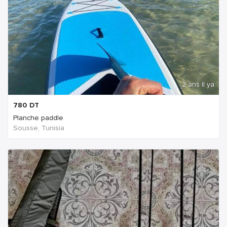
2 ans Il ya
780
DT
Planche paddle
Sousse, Tunisia