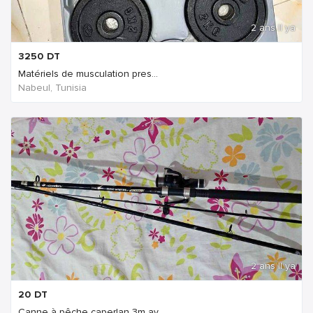
2 ans Il ya
3250
DT
Matériels de musculation pres...
Nabeul‎, Tunisia
2 ans Il ya
20
DT
Canne à pêche caperlan 3m av...