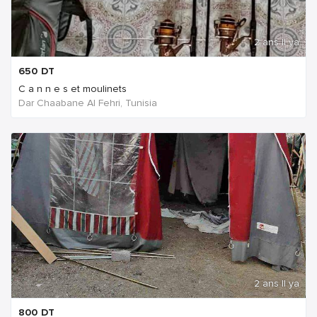
2 ans Il ya
650
DT
C a n n e s et moulinets
Dar Chaabane Al Fehri, Tunisia
2 ans Il ya
800
DT