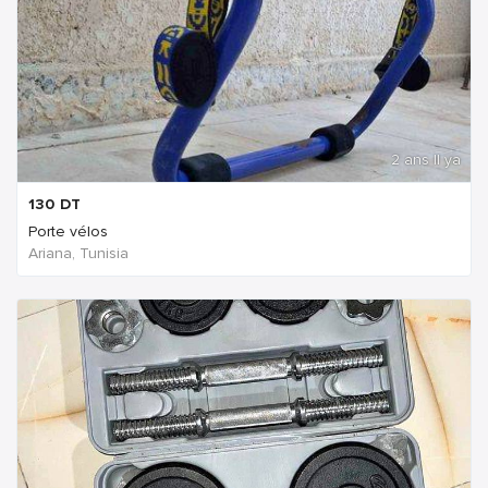
2 ans Il ya
130
DT
Porte vélos
Ariana, Tunisia