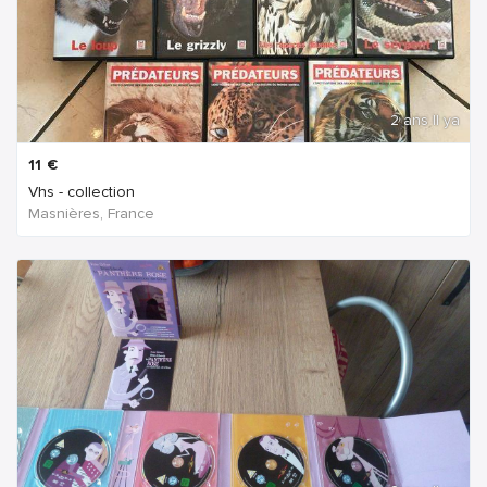
2 ans Il ya
11
€
Vhs - collection
Masnières, France