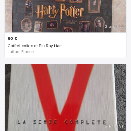
2 ans Il ya
60
€
Coffret collector Blu-Ray Harr...
Juillan, France
2 ans Il ya