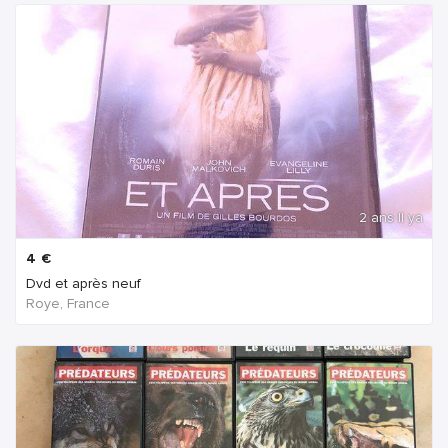
2 ans Il ya
4
€
Dvd et après neuf
Roye, France