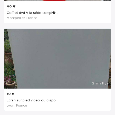
40
€
Coffret dvd V la série compl�...
Montpellier, France
2 ans Il ya
10
€
Ecran sur pied video ou diapo
Lyon, France