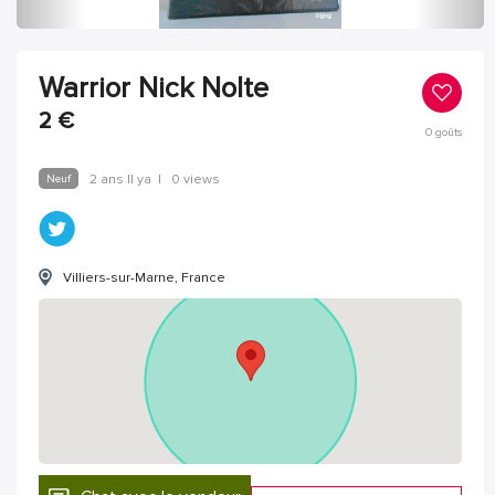
Warrior Nick Nolte
2
€
0
goûts
Neuf
2 ans Il ya
|
0 views
Villiers-sur-Marne, France