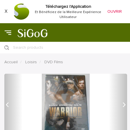
Téléchargez l'Application
X
OUVRIR
Et Bénéficiez de la Meilleure Expérience
Utilisateur
Search products
Accueil
Loisirs
DVD Films
précédent
Proc