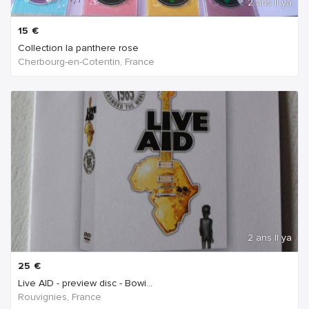
2 ans Il ya
15
€
Collection la panthere rose
Cherbourg-en-Cotentin, France
2 ans Il ya
25
€
Live AID - preview disc - Bowi...
Rouvignies, France