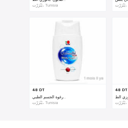
رْت
بَنْزَرْت‎، Tunisia
1 mois Il ya
48
DT
48
DT
رغوة الجسم الطبي...
رْت
بَنْزَرْت‎، Tunisia