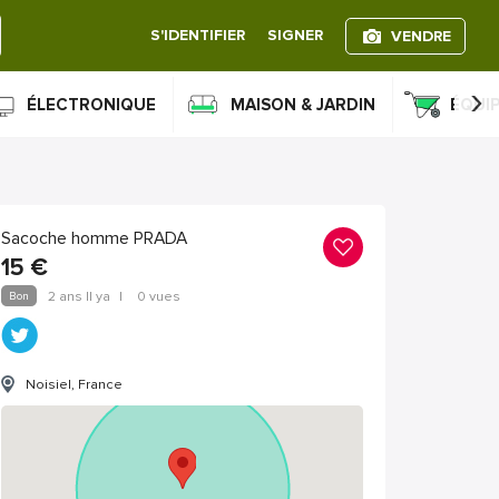
S'IDENTIFIER
SIGNER
VENDRE
›
ÉLECTRONIQUE
MAISON & JARDIN
ÉQUI
Sacoche homme PRADA
15
€
Bon
2 ans Il ya
|
0 vues
Noisiel, France