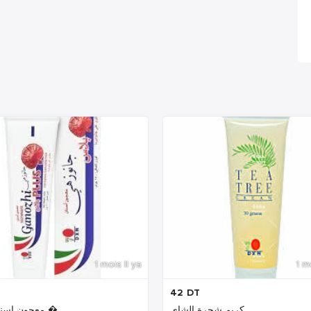
1 mois Il ya
1 m
42
DT
كريم شجرة الشاي
معجون اسنان بلس �...