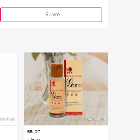
Suivre
ois Il ya
1 mois Il ya
55
DT
زيت جانو