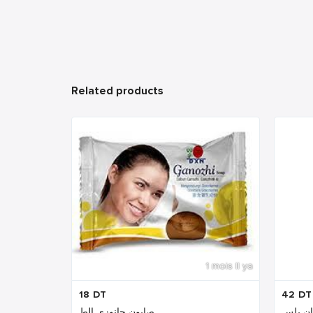
Related products
1 mois Il ya
18
DT
42
DT
صابون جانوزي الط...