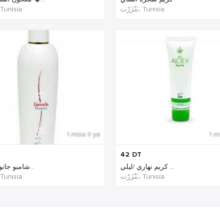
بَنْزَرْت‎، Tunisia
بَنْزَ‎، Tunisia
1 mois Il ya
1 m
42
DT
كريم نهاري /ليلي ...
شامبو جانوزي الط...
بَنْزَرْت‎، Tunisia
بَنْزَ‎، Tunisia