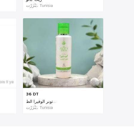
بَنْزَرْت‎، Tunisia
ois Il ya
1 mois Il ya
36
DT
تونر الوفيرا الط...
بَنْزَرْت‎، Tunisia