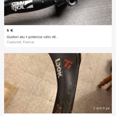
2 ans Il ya
5
€
Guidon alu + potence vélo vtt...
Cadenet, France
2 ans Il ya