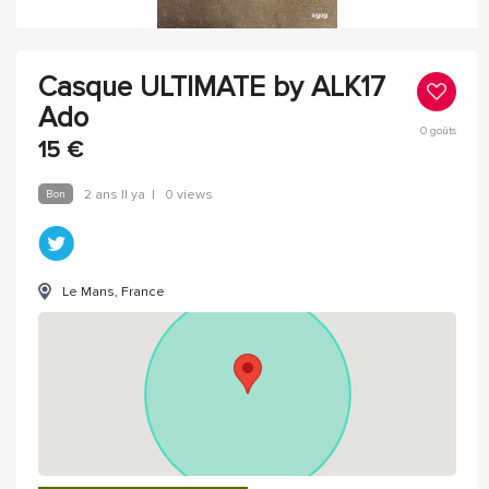
Casque ULTIMATE by ALK17
Ado
0
goûts
15
€
Bon
2 ans Il ya
|
0 views
Le Mans, France