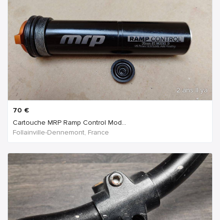
2 ans Il ya
70
€
Cartouche MRP Ramp Control Mod...
Follainville-Dennemont, France