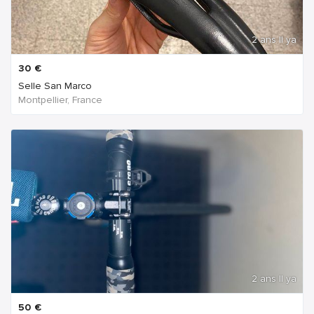
2 ans Il ya
30
€
Selle San Marco
Montpellier, France
2 ans Il ya
50
€