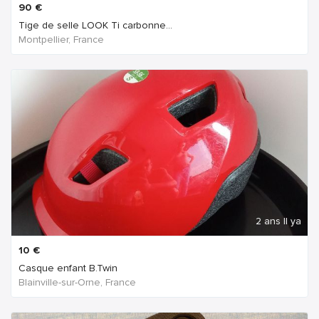
90
€
Tige de selle LOOK Ti carbonne...
Montpellier, France
2 ans Il ya
10
€
Casque enfant B.Twin
Blainville-sur-Orne, France