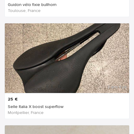
Guidon vélo fixie bullhorn
Toulouse, France
2 ans Il ya
25
€
Selle Italia X boost superflow
Montpellier, France