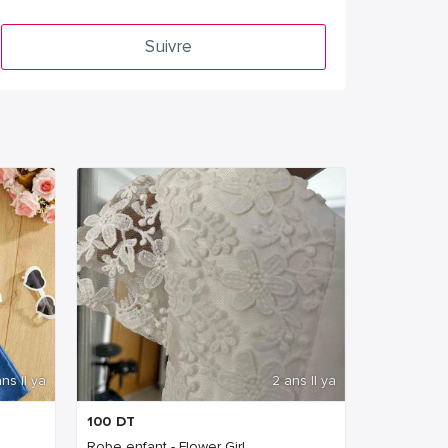
Suivre
ns Il ya
2 ans Il ya
100
DT
Robe enfant - Flower Girl