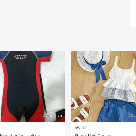
2 ans Il ya
2 a
65
DT
 tribord enfant anti uv
Shorts Unis Couleur