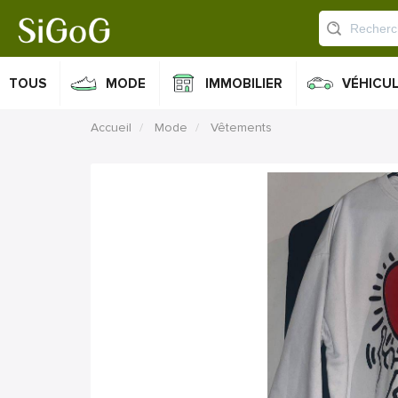
TOUS
MODE
IMMOBILIER
VÉHICU
Accueil
Mode
Vêtements