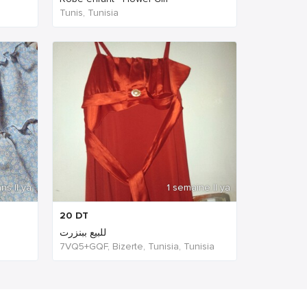
Tunis, Tunisia
ns Il ya
1 semaine Il ya
20
DT
للبيع ببنزرت
7VQ5+GQF, Bizerte, Tunisia, Tunisia