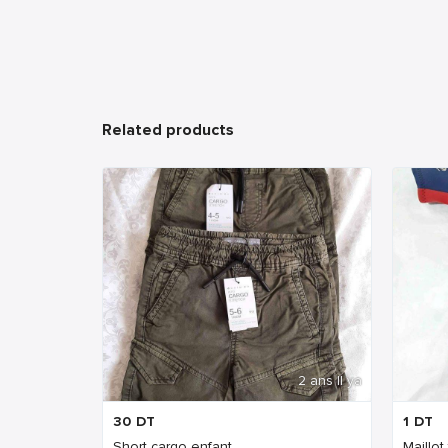
Related products
2 ans Il ya
30
DT
1
DT
Short cargo enfant
Maillot