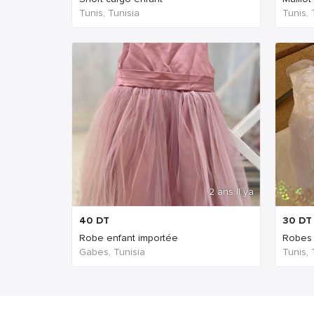
Tunis, Tunisia
Tunis, 
2 ans Il ya
40
DT
30
DT
Robe enfant importée
Robes
Gabes, Tunisia
Tunis, 