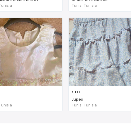
Tunisia
Tunis, Tunisia
2 ans Il ya
2 a
1
DT
Jupes
Tunisia
Tunis, Tunisia