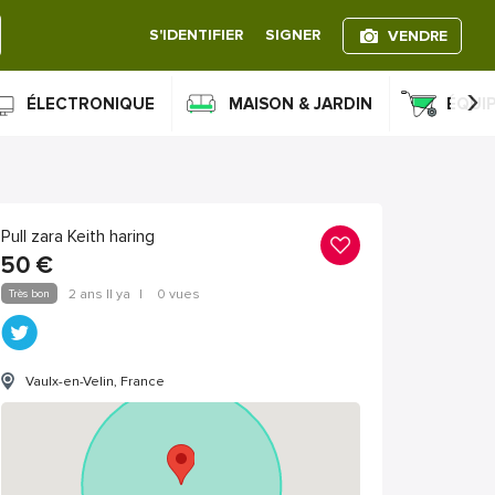
S'IDENTIFIER
SIGNER
VENDRE
›
ÉLECTRONIQUE
MAISON & JARDIN
ÉQUI
Pull zara Keith haring
50
€
Très bon
2 ans Il ya
|
0 vues
Vaulx-en-Velin, France