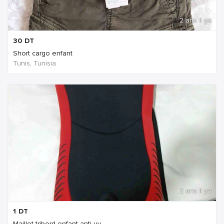
2 ans Il ya
30
DT
Short cargo enfant
Tunis, Tunisia
2 ans Il ya
1
DT
Maillot tribord enfant anti uv