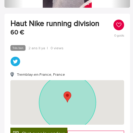
Haut Nike running division
60
€
0
goûts
Très bon
2 ans Il ya
|
0 views
Tremblay-en-France, France