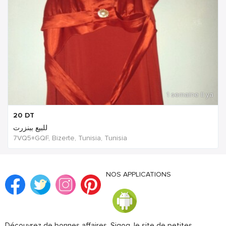
1 semaine Il ya
20
DT
للبيع ببنزرت
7VQ5+GQF, Bizerte, Tunisia, Tunisia
NOS APPLICATIONS
Découvrez de bonnes affaires. Sigog, le site de petites