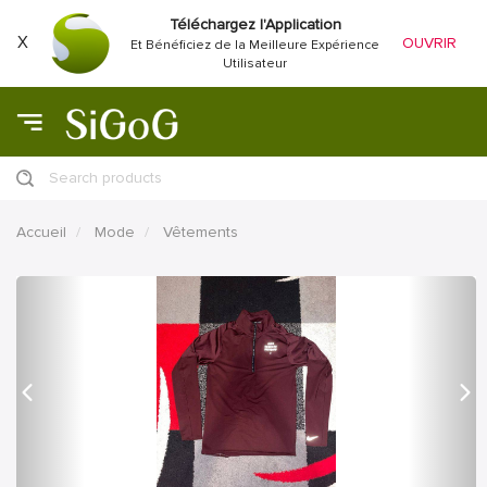
Téléchargez l'Application
X
OUVRIR
Et Bénéficiez de la Meilleure Expérience
Utilisateur
Search products
Accueil
Mode
Vêtements
précédent
Proc