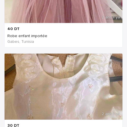
2 ans Il ya
40
DT
Robe enfant importée
Gabes, Tunisia
2 ans Il ya
30
DT