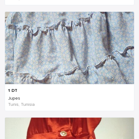
2 ans Il ya
1
DT
Jupes
Tunis, Tunisia