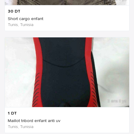
30
DT
Short cargo enfant
Tunis, Tunisia
2 ans Il ya
1
DT
Maillot tribord enfant anti uv
Tunis, Tunisia