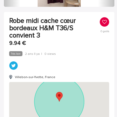
Robe midi cache cœur
bordeaux H&M T36/S
0
goûts
convient 3
9.94
€
Très bon
2 ans Il ya
|
0 views
Villebon-sur-Yvette, France