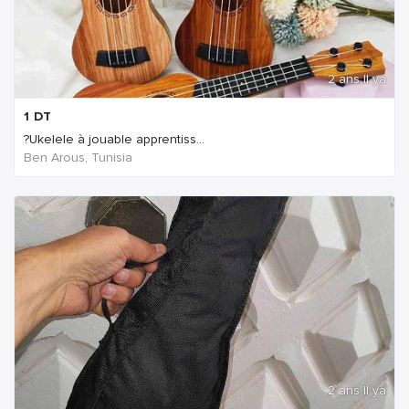
2 ans Il ya
1
DT
?Ukelele à jouable apprentiss...
Ben Arous, Tunisia
2 ans Il ya