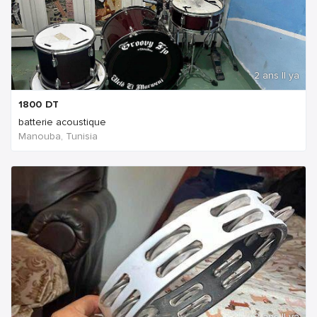
2 ans Il ya
1800
DT
batterie acoustique
Manouba, Tunisia
2 ans Il ya