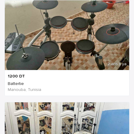
2 ans Il ya
1200
DT
Battertie
Manouba, Tunisia