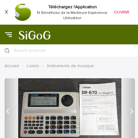
Téléchargez l'Application
X
OUVRIR
Et Bénéficiez de la Meilleure Expérience
Utilisateur
Search products
Accueil
Loisirs
Instruments de musique
précédent
Proc