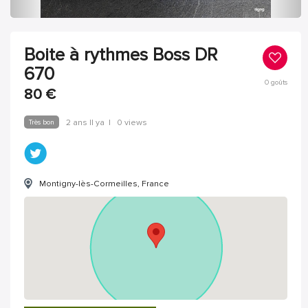
Boite à rythmes Boss DR
670
0
goûts
80
€
Très bon
2 ans Il ya
|
0 views
Montigny-lès-Cormeilles, France